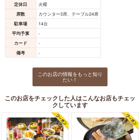
定休日
火曜
席数
カウンター3席、テーブル24席
駐車場
14台
平均予算
-
カード
-
備考
-
このお店の情報をもっと知り
たい！
このお店をチェックした人はこんなお店もチェッ
クしています