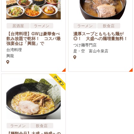
居酒屋
ラーメン
ラーメン
飲食店
中華
【台湾料理】GWは豪華食べ
濃厚スープともちもち麺が
アジア・エスニック料理
飲み放題で乾杯！ コスパ最
◎！ 大盛への麺増量無料！
強宴会は「興龍」で
飲食店
つけ麺専門店
台湾料理
是・空 富山今泉店
興龍
ラーメン
飲食店
【麺類全品】大盛・特盛への