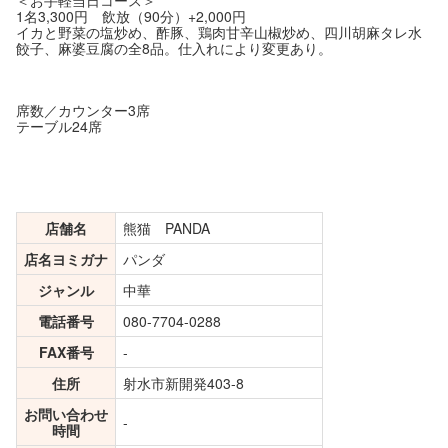
1名3,300円 飲放（90分）+2,000円
イカと野菜の塩炒め、酢豚、鶏肉甘辛山椒炒め、四川胡麻タレ水
餃子、麻婆豆腐の全8品。仕入れにより変更あり。
席数／カウンター3席
テーブル24席
店舗名
熊猫 PANDA
店名ヨミガナ
パンダ
ジャンル
中華
電話番号
080-7704-0288
FAX番号
-
住所
射水市新開発403-8
お問い合わせ
-
時間