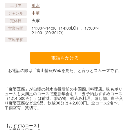
射水
エリア
中華
ジャンル
火曜
定休日
11:00〜14:30（14:00LO）、17:00〜
営業時間
21:00（20:30LO）
-
平均予算
電話をかける
お電話の際は「富山情報Webを見た」と言うとスムーズです。
「麻婆豆腐」が自慢の射水市役所前の中国四川料理店。味もボリ
ュームも大満足のコースで忘新年会を！「要予約おすすめコース
（1名4,500円）」は前菜、炒め物、煮込み料理、蒸し物、白子入
り麻婆豆腐など全9品。飲放90分は＋2,000円。全コース2名〜。
半個室有、貸切可。
【おすすめコース】
＜お手軽当日コース＞