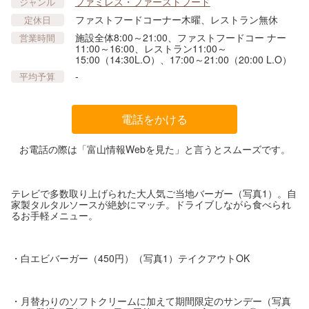
ファミレス・ファーストフード
ジャンル
ファストフードコーナー木曜、レストラン無休
定休日
施設全体8:00～21:00、ファストフードコー ナー
営業時間
11:00～16:00、レストラン11:00～
15:00（14:30L.O）、17:00～21:00（20:00 L.O）
-
平均予算
電話をかける
お電話の際は「富山情報Webを見た」と言うとスムーズです。
テレビで多数取り上げられた大人気ご当地バーガー（写真1）。自
家製タルタルソースが絶妙にマッチ。ドライブしながら食べられ
るお手軽メニュー。
・白エビバーガー（450円）（写真1）テイクアウトOK
・月替わりのソフトクリームに加えて期間限定のサンデー（写真