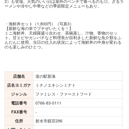
2）も登場。天気のいい日は屋外のベンチで食べるのも◎。ざるラ
ーメンや冷やし中華などの季節限定メニューもあり。
・海鮮丼セット（1,800円）（写真3）
【新鮮な海の幸でプチぜいたくを！】
ミニ海鮮丼、天婦羅盛り合わせ、茶碗蒸し、汁物、香物のセッ
ト。甘エビやカンパチなど料理長が目利きした新鮮な魚介類をふ
んだんに使用。当日の仕入れ状況によって海鮮丼の中身が変わる
のも楽しみのひとつ。
店舗名
道の駅新湊
店名ヨミガナ
ミチノエキシンミナト
ジャンル
ファミレス・ファーストフード
電話番号
0766-83-0111
FAX番号
-
住所
射水市鏡宮296