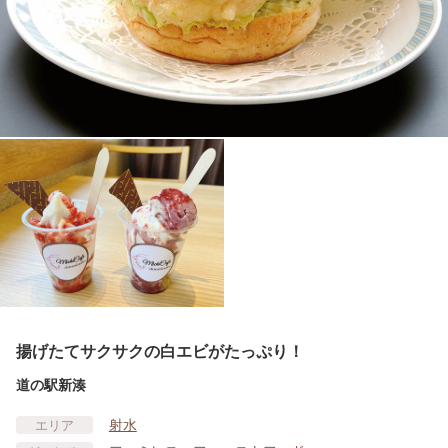
揚げたてサクサクの白エビがたっぷり！
道の駅新湊
射水
エリア