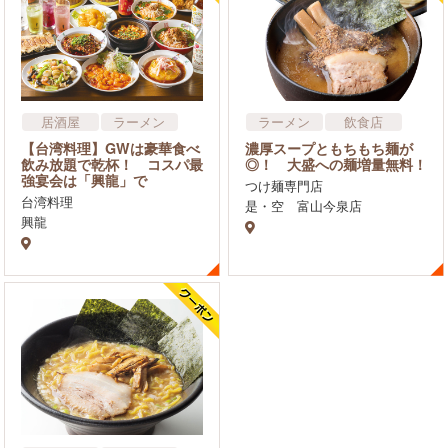
居酒屋
ラーメン
ラーメン
飲食店
中華
【台湾料理】GWは豪華食べ
濃厚スープともちもち麺が
アジア・エスニック料理
飲み放題で乾杯！ コスパ最
◎！ 大盛への麺増量無料！
強宴会は「興龍」で
飲食店
つけ麺専門店
台湾料理
是・空 富山今泉店
興龍