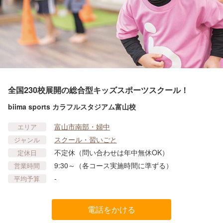
全国230校展開の総合型キッズスポーツスクール！
biima sports カラフルスタジアム富山校
富山市南部・婦中
エリア
スクール・習いごと
ジャンル
不定休（問い合わせは年中無休OK）
定休日
9:30～（各コース実施時間に準ずる）
営業時間
-
平均予算
電話をかける