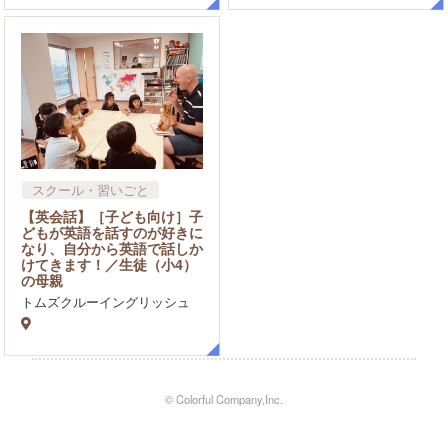
スクール・習いごと
英会話
【英会話】［子ども向け］子
どもが英語を話すのが好きに
なり、自分から英語で話しか
けてきます！／生徒（小4）
の母親
トムズクルーイングリッシュ
© Colorful Company,Inc.