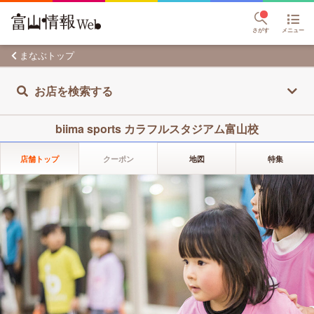
さがす
メニュー
まなぶトップ
お店を検索する
biima sports カラフルスタジアム富山校
店舗トップ
クーポン
地図
特集