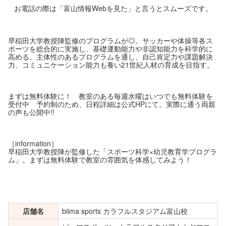
お電話の際は「富山情報Webを見た」と言うとスムーズです。
早稲田大学教授陣監修のプログラムが◎。サッカーや体操等各ス
ポーツを総合的に実施し、基礎運動能力や非認知能力を科学的に
高める。主体性のあるプログラムを通し、自己肯定力や課題解決
力、コミュニケーション能力も養い21世紀人材の育成を目指す。
まずは無料体験に！ 教室のある毎週水曜はいつでも無料体験を
受付中 予約制のため、日程詳細は公式HPにて。実際に通う両親
の声も公開中!!
［information］
早稲田大学教授陣が監修した「スポーツ科学×幼児教育学プログラ
ム」。まずは無料体験で教室の雰囲気を体感してみよう！
店舗名
biima sports カラフルスタジアム富山校