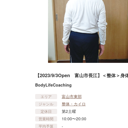
【2023/9/3Open 富山市長江】＜整体
BodyLifeCoaching
富山市東部
エリア
整体・カイロ
ジャンル
第2土曜
定休日
10:00〜20:00
営業時間
-
平均予算