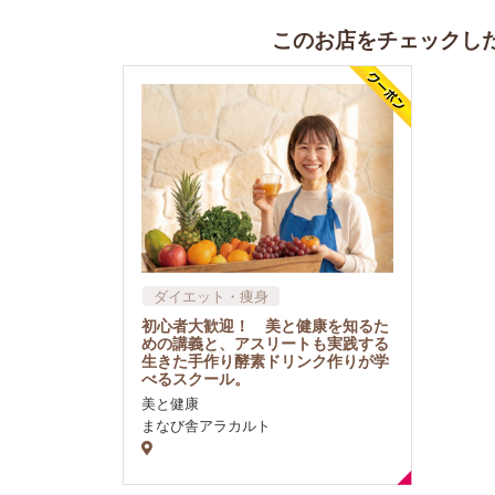
このお店をチェックし
ダイエット・痩身
漢方・サプリメント
初心者大歓迎！ 美と健康を知るた
整体・カイロ
めの講義と、アスリートも実践する
生きた手作り酵素ドリンク作りが学
べるスクール。
美と健康
まなび舎アラカルト