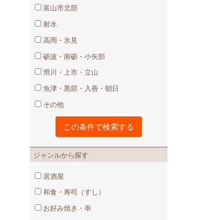
富山市北部
射水
高岡・氷見
砺波・南砺・小矢部
滑川・上市・立山
魚津・黒部・入善・朝日
その他
ジャンルから探す
居酒屋
和食・寿司（すし）
お好み焼き・串