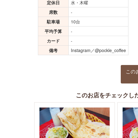
定休日
水・木曜
席数
-
駐車場
10台
平均予算
-
カード
-
備考
Instagram／@pockle_coffee
この
このお店をチェックし