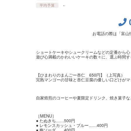
-
平均予算
お電話の際は「富山
ショートケーキやシュークリームなどの定番から心
遊び心満載のかわいいケーキの数々に、選ぶ時間す
【ひまわりのまんごー杏仁 650円】（上写真）
完熟マンゴーの甘味と杏仁豆腐の優しい口どけがマ
自家焙煎のコーヒーや夏限定ドリンク、焼き菓子な
［MENU］
● たぬきち……500円
● レモンスカッシュ・ブルー……400円
● 梅ソーダ……400円