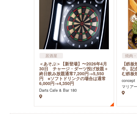
居酒屋
焼肉・
バー・バル・ダイニングバー
和食・
＜あそぶ＞【新登場】〜2026年4月
【鉄板
ゲームセンター
飲食店
洋食・
30日 チャージ・ダーツ投げ放題＋
牛。記
終日飲み放題通常7,200円→5,550
む鉄板
娯楽施設内飲食
その他
円 ※ソフトドリンクの場合は通常
concept
6,000円→4,350円
マリア
Darts Cafe & Bar 180