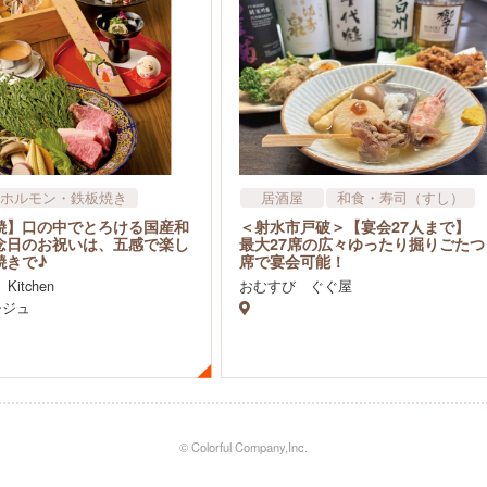
ホルモン・鉄板焼き
居酒屋
和食・寿司（すし）
寿司（すし）
飲食店
焼】口の中でとろける国産和
＜射水市戸破＞【宴会27人まで】
西洋料理
飲食店
念日のお祝いは、五感で楽し
最大27席の広々ゆったり掘りごたつ
焼きで♪
席で宴会可能！
 Kitchen
おむすび ぐぐ屋
ージュ
© Colorful Company,Inc.