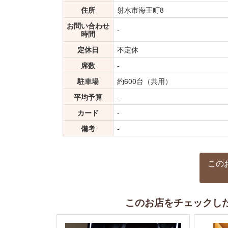
住所
射水市海王町8
お問い合わせ
-
時間
定休日
不定休
席数
-
駐車場
約600台（共用）
平均予算
-
カード
-
備考
-
この
このお店をチェックし