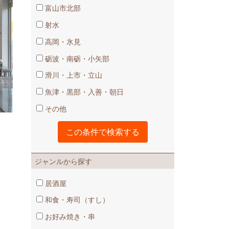
富山市北部
射水
高岡・氷見
砺波・南砺・小矢部
滑川・上市・立山
魚津・黒部・入善・朝日
その他
ジャンルから探す
居酒屋
和食・寿司（すし）
お好み焼き・串