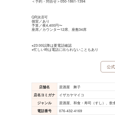
＜予約・問合せ＞050-1861-1394
QR決済可
個室／あり
予算／夜4,400円〜
座席／カウンター12席、座敷34席
※23:00以降は要電話確認
※忙しい時は電話に出られないこともあり
公式
店舗名
居酒屋 舞子
店名ヨミガナ
イザカヤマイコ
ジャンル
居酒屋、和食・寿司（すし）、飲
電話番号
076-432-4169