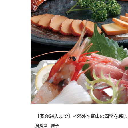
【宴会24人まで】＜郊外＞富山の四季を感
居酒屋 舞子