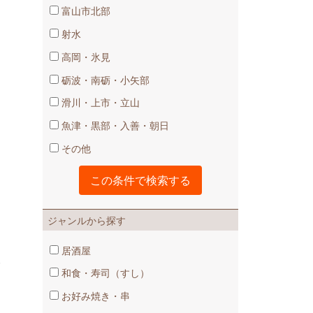
富山市北部
射水
高岡・氷見
砺波・南砺・小矢部
滑川・上市・立山
魚津・黒部・入善・朝日
その他
ジャンルから探す
居酒屋
容
和食・寿司（すし）
お好み焼き・串