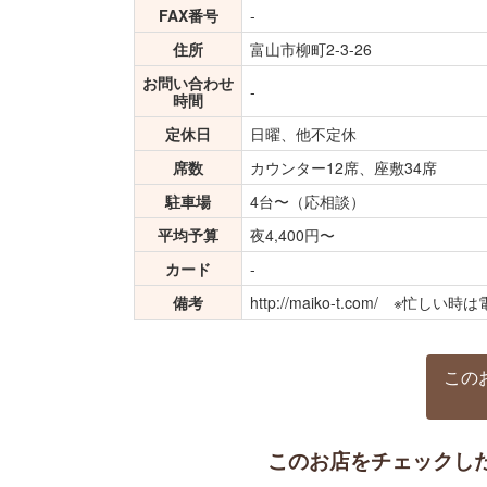
FAX番号
-
住所
富山市柳町2-3-26
お問い合わせ
-
時間
定休日
日曜、他不定休
席数
カウンター12席、座敷34席
駐車場
4台〜（応相談）
平均予算
夜4,400円〜
カード
-
備考
http://maiko-t.com/ ※
この
このお店をチェックし