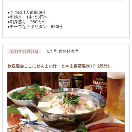
●もつ鍋 1人前980円
●串焼き 1本150円〜
●刺身盛り 980円〜
●チープなナポリタン 680円
3/1号 春の特大号
2017年03月01日
歓送迎会ここにせんまいけ とやま春酒場2017《郊外》