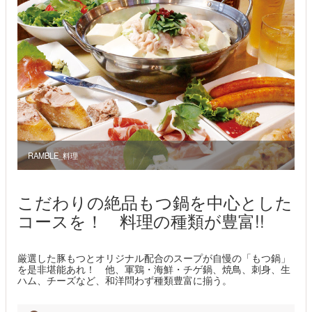
RAMBLE_料理
こだわりの絶品もつ鍋を中心とした
コースを！ 料理の種類が豊富!!
厳選した豚もつとオリジナル配合のスープが自慢の「もつ鍋」
を是非堪能あれ！ 他、軍鶏・海鮮・チゲ鍋、焼鳥、刺身、生
ハム、チーズなど、和洋問わず種類豊富に揃う。