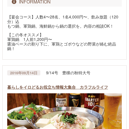
INFORMATION
【宴会コース】人数4〜28名、1名4,000円〜、飲み放題（120
分）込
もつ鍋、軍鶏鍋、海鮮鍋から鍋の選択を。内容の相談OK！
【この冬オススメ】
軍鶏鍋 1人前1,200円〜
醤油ベースの割り下に、軍鶏とゴボウなどの野菜が絡む絶品
鍋！
9/14号 豊穣の秋特大号
2016年09月14日
暮らしをイロどるお役立ち情報大集合 カラフルライフ