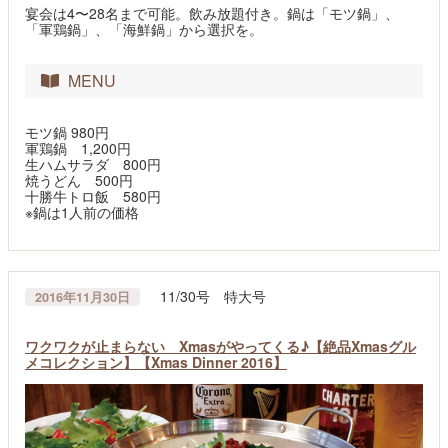
宴会は4〜28名まで可能。飲み放題付き。鍋は「モツ鍋」、
「軍鶏鍋」、「海鮮鍋」から選択を。
MENU
モツ鍋 980円
軍鶏鍋 1,200円
生ハムサラダ 800円
焼うどん 500円
十勝牛トロ飯 580円
※鍋は1人前の価格
11/30号 特大号
2016年11月30日
ワクワクが止まらない Xmasがやってくる♪【絶品Xmasグル
メコレクション】【Xmas Dinner 2016】