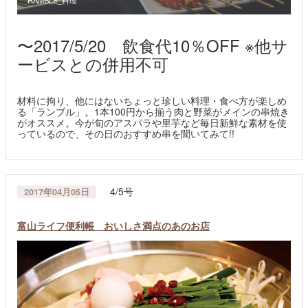
〜2017/5/20 飲食代10％OFF ※他サ
ービスとの併用不可
材料に拘り、他にはないちょっと珍しい料理・食べ方が楽しめ
る「ランブル」。1本100円から揃う肉と野菜がメインの串焼き
がオススメ。今が旬のアスパラや里芋など毎日新鮮な素材を使
っているので、その日のおすすめ串を聞いてみて!!
4/5号
2017年04月05日
富山ライフ便利帳 おいしさ満点のあのお店