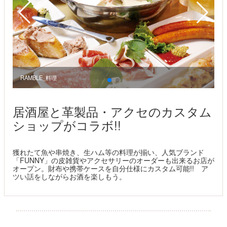
RAMBLE_料理
R
居酒屋と革製品・アクセのカスタム
ショップがコラボ!!
獲れたて魚や串焼き、生ハム等の料理が揃い、人気ブランド
「FUNNY」の皮雑貨やアクセサリーのオーダーも出来るお店が
オープン。財布や携帯ケースを自分仕様にカスタム可能!! ア
ツい話をしながらお酒を楽しもう。