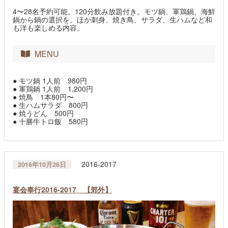
4〜28名予約可能。120分飲み放題付き。モツ鍋、軍鶏鍋、海鮮
鍋から鍋の選択を。ほか刺身、焼き鳥、サラダ、生ハムなど和
も洋も楽しめる内容。
MENU
● モツ鍋 1人前 980円
● 軍鶏鍋 1人前 1,200円
● 焼鳥 1本80円〜
● 生ハムサラダ 800円
● 焼うどん 500円
● 十勝牛トロ飯 580円
2016-2017
2016年10月26日
宴会奉行2016-2017 【郊外】