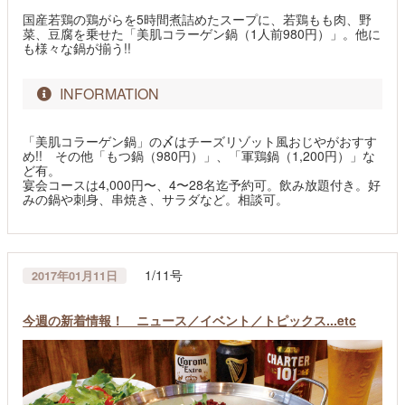
国産若鶏の鶏がらを5時間煮詰めたスープに、若鶏もも肉、野
菜、豆腐を乗せた「美肌コラーゲン鍋（1人前980円）」。他に
も様々な鍋が揃う!!
INFORMATION
「美肌コラーゲン鍋」の〆はチーズリゾット風おじやがおすす
め!! その他「もつ鍋（980円）」、「軍鶏鍋（1,200円）」な
ど有。
宴会コースは4,000円〜、4〜28名迄予約可。飲み放題付き。好
みの鍋や刺身、串焼き、サラダなど。相談可。
1/11号
2017年01月11日
今週の新着情報！ ニュース／イベント／トピックス...etc