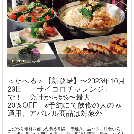
RAMBLE_ランブル
＜たべる＞【新登場】〜2023年10月
29日 「サイコロチャレンジ」
で！ 会計から5%〜最大
20％OFF ※予約にて飲食の人のみ
適用、アパレル商品は対象外
こだわり素材を使った鍋や刺身、串焼き、生ハム、洋食いろい
ろ、和・洋問わず楽しめる。お酒の種類も豊富に揃う。バイカ