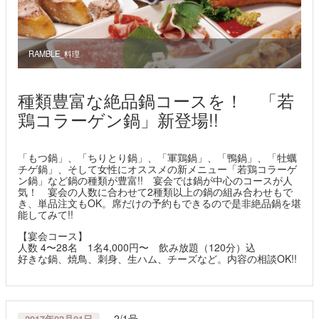
RAMBLE_料理
種類豊富な絶品鍋コースを！ 「若
鶏コラーゲン鍋」新登場!!
「もつ鍋」、「ちりとり鍋」、「軍鶏鍋」、「鴨鍋」、「牡蠣
チゲ鍋」、そして女性にオススメの新メニュー「若鶏コラーゲ
ン鍋」など鍋の種類が豊富!! 宴会では鍋が中心のコースが人
気！ 宴会の人数に合わせて2種類以上の鍋の組み合わせもで
き、単品注文もOK。席だけの予約もできるので是非絶品鍋を堪
能してみて!!
【宴会コース】
人数 4〜28名 1名4,000円〜 飲み放題（120分）込
好きな鍋、焼鳥、刺身、生ハム、チーズなど。内容の相談OK!!
2/1号