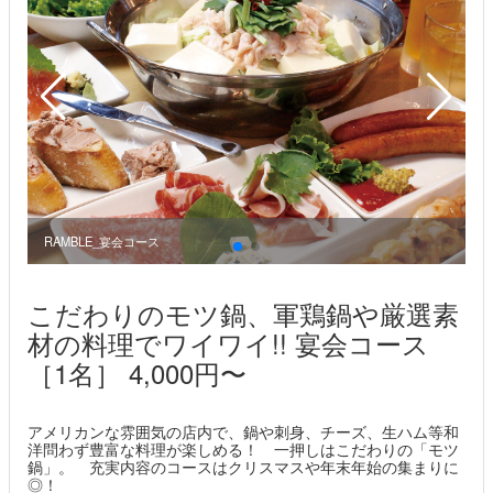
RAMBLE_宴会コース
R
こだわりのモツ鍋、軍鶏鍋や厳選素
材の料理でワイワイ!! 宴会コース
［1名］ 4,000円〜
アメリカンな雰囲気の店内で、鍋や刺身、チーズ、生ハム等和
洋問わず豊富な料理が楽しめる！ 一押しはこだわりの「モツ
鍋」。 充実内容のコースはクリスマスや年末年始の集まりに
◎！