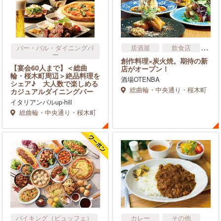
バー・バル・ダイニングバ
居酒屋
飲食店
ー
2次会の飲食店
創作料理×炭火焼。期待の新
【宴会60人まで】＜総曲
店がオープン！
輪・桜木町周辺＞絶品料理を
酒場OTENBA
シェア♪ 大人数で楽しめる
総曲輪・中央通り・桜木町
カジュアルダイニングバー
イタリアンバルup-hill
総曲輪・中央通り・桜木町
バイキング（ビュッフェ）
カレー
その他