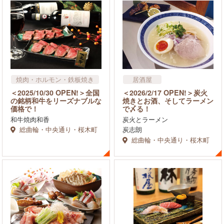
焼肉・ホルモン・鉄板焼き
居酒屋
お好み焼き・串
＜2025/10/30 OPEN!＞全国
＜2026/2/17 OPEN!＞炭火
ラーメン
飲食店
の銘柄和牛をリーズナブルな
焼きとお酒、そしてラーメン
価格で！
で〆る！
和牛焼肉和香
炭火とラーメン
総曲輪・中央通り・桜木町
炭志朗
総曲輪・中央通り・桜木町