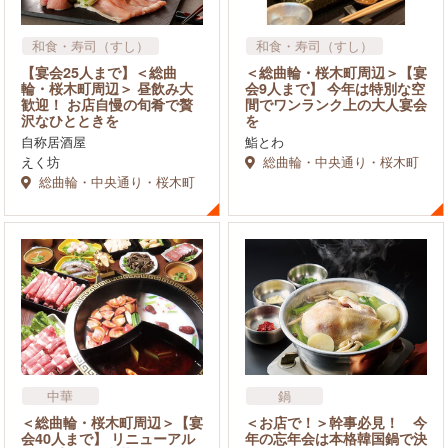
和食・寿司（すし）
和食・寿司（すし）
お好み焼き・串
飲食店
【宴会25人まで】＜総曲
＜総曲輪・桜木町周辺＞【宴
飲食店
その他
輪・桜木町周辺＞ 昼飲み大
会9人まで】 今年は特別な空
歓迎！ お店自慢の旬肴で贅
間でワンランク上の大人宴会
沢なひとときを
を
自称居酒屋
鮨とわ
えく坊
総曲輪・中央通り・桜木町
総曲輪・中央通り・桜木町
中華
鍋
アジア・エスニック料理
＜総曲輪・桜木町周辺＞【宴
＜お店で！＞幹事必見！ 今
会40人まで】 リニューアル
年の忘年会は本格韓国鍋で決