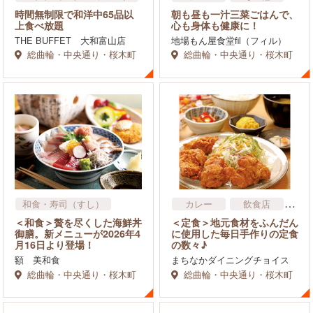
時間無制限で和洋中65品以
朝も昼も一汁三菜ごはんで、
上食べ放題
心も身体も健康に！
THE BUFFET 大和富山店
地場もん屋食堂fil（フィル）
総曲輪・中央通り・桜木町
総曲輪・中央通り・桜木町
和食・寿司（すし）
カレー
飲食店
飲食店
その他
＜和食＞贅を尽くした海鮮丼
＜定食＞地元食材をふんだん
御膳。新メニューが2026年4
に使用した毎日手作りの定食
月16日より登場！
の数々♪
額 美和食
まちなかダイニングチョイス
総曲輪・中央通り・桜木町
総曲輪・中央通り・桜木町