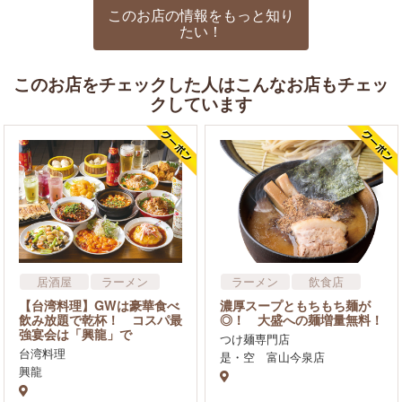
このお店の情報をもっと知り
たい！
このお店をチェックした人はこんなお店もチェッ
クしています
居酒屋
ラーメン
ラーメン
飲食店
中華
【台湾料理】GWは豪華食べ
濃厚スープともちもち麺が
アジア・エスニック料理
飲み放題で乾杯！ コスパ最
◎！ 大盛への麺増量無料！
強宴会は「興龍」で
飲食店
つけ麺専門店
台湾料理
是・空 富山今泉店
興龍