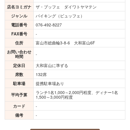
店名ヨミガナ
ザ・ブッフェ ダイワトヤマテン
ジャンル
バイキング（ビュッフェ）
電話番号
076-492-8227
FAX番号
-
住所
富山市総曲輪3-8-6 大和富山6F
お問い合わせ
-
時間
定休日
大和富山に準ずる
席数
132席
駐車場
提携駐車場あり
ランチ1名1,000～2,000円程度、ディナー1名
平均予算
1,500～3,000円程度
カード
-
備考
-