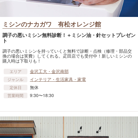
ミシンのナカガワ 有松オレンジ館
調子の悪いミシン無料診断！＋ミシン油・針セットプレゼン
ト
調子の悪いミシンを持っていくと無料で診断・点検（修理・部品交
換の場合は実費）してくれる。疋田店でも受付中！新しいミシンの
購入時は下取りも！
金沢工大・金沢南部
エリア
インテリア・生活家具・家電
ジャンル
無休
定休日
9:30〜18:30
営業時間