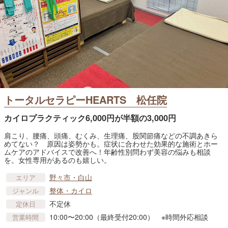
トータルセラピーHEARTS 松任院
カイロプラクティック6,000円が半額の3,000円
肩こり、腰痛、頭痛、むくみ、生理痛、股関節痛などの不調あきら
めてない？ 原因は姿勢かも。症状に合わせた効果的な施術とホー
ムケアのアドバイスで改善へ！年齢性別問わず美容の悩みも相談
を。女性専用があるのも嬉しい。
野々市・白山
エリア
整体・カイロ
ジャンル
不定休
定休日
10:00〜20:00（最終受付20:00） ※時間外応相談
営業時間