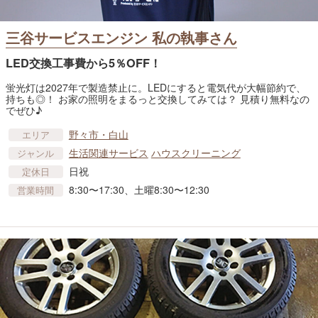
三谷サービスエンジン 私の執事さん
LED交換工事費から5％OFF！
蛍光灯は2027年で製造禁止に。LEDにすると電気代が大幅節約で、
持ちも◎！ お家の照明をまるっと交換してみては？ 見積り無料なの
でぜひ♪
野々市・白山
エリア
生活関連サービス
ハウスクリーニング
ジャンル
日祝
定休日
8:30〜17:30、土曜8:30〜12:30
営業時間