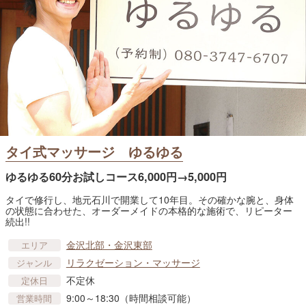
タイ式マッサージ ゆるゆる
ゆるゆる60分お試しコース6,000円→5,000円
タイで修行し、地元石川で開業して10年目。その確かな腕と、身体
の状態に合わせた、オーダーメイドの本格的な施術で、リピーター
続出!!
金沢北部・金沢東部
エリア
リラクゼーション・マッサージ
ジャンル
不定休
定休日
9:00～18:30（時間相談可能）
営業時間