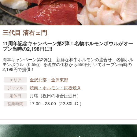
三代目 清右ェ門
11周年記念キャンペーン第2弾！名物ホルモンボウルがオー
プン当時の2,198円に!!
周年キャンペーン第2弾は、新鮮な和牛ホルモンの盛合せ、名物ホル
モンボウル（0.5kg）を現在の価格から550円引いてオープン当時の
2,198円で提供！
金沢北部・金沢東部
エリア
焼肉・ホルモン・鉄板焼き
ジャンル
月曜（祝日の場合は翌日）
定休日
17:00～23:00（22:30L.O.）
営業時間