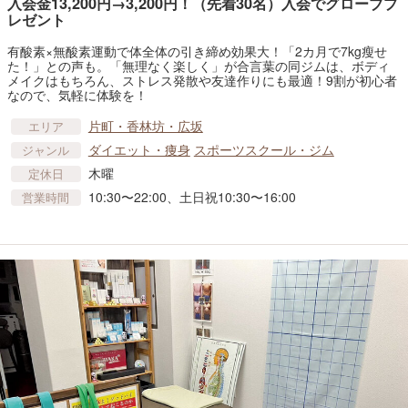
入会金13,200円→3,200円！（先着30名）入会でグローブプ
レゼント
有酸素×無酸素運動で体全体の引き締め効果大！「2カ月で7kg瘦せ
た！」との声も。「無理なく楽しく」が合言葉の同ジムは、ボディ
メイクはもちろん、ストレス発散や友達作りにも最適！9割が初心者
なので、気軽に体験を！
片町・香林坊・広坂
エリア
ダイエット・痩身
スポーツスクール・ジム
ジャンル
木曜
定休日
10:30〜22:00、土日祝10:30〜16:00
営業時間