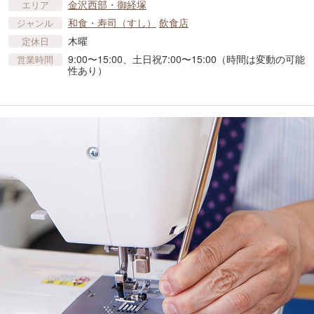
金沢西部・御経塚
エリア
和食・寿司（すし）
飲食店
ジャンル
木曜
定休日
9:00〜15:00、土日祝7:00〜15:00（時間は変動の可能
営業時間
性あり）