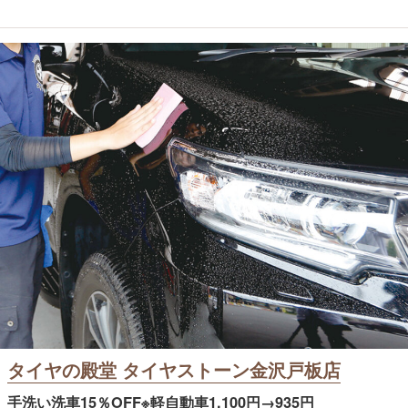
タイヤの殿堂 タイヤストーン金沢戸板店
手洗い洗車15％OFF※軽自動車1,100円→935円