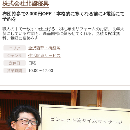
株式会社北國寝具
布団持参で2,000円OFF！本格的に寒くなる前に♪電話にて
予約を
職人の手で一枚ずつ仕上げる、羽毛布団リフォームのお店。長年大
切にしている布団も、新品同様に蘇らせてくれる。見積＆配達無
料、気軽に連絡を♪
金沢西部・御経塚
エリア
生活関連サービス
ジャンル
日曜
定休日
10:00〜17:00
営業時間