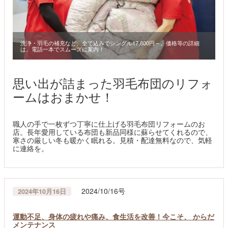
洗浄・羽毛の補充など、全て込みでシングル17,800円～。価格等の詳細
は、電話一本でスムーズに案内！
思い出が詰まった羽毛布団のリフォ
ームはおまかせ！
職人の手で一枚ずつ丁寧に仕上げる羽毛布団リフォームのお
店。長年愛用している布団も新品同様に蘇らせてくれるので、
寒さの厳しい冬も暖かく眠れる。見積・配達無料なので、気軽
に連絡を。
2024/10/16号
2024年10月16日
運動不足、身体の疲れや痛み、食生活を改善！今こそ、 からだ
メンテナンス