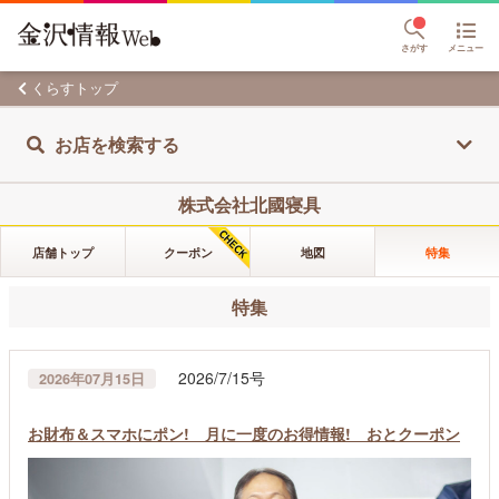
さがす
メニュー
くらすトップ
お店を検索する
株式会社北國寝具
店舗トップ
クーポン
地図
特集
特集
2026/7/15号
2026年07月15日
お財布＆スマホにポン! 月に一度のお得情報! おとクーポン