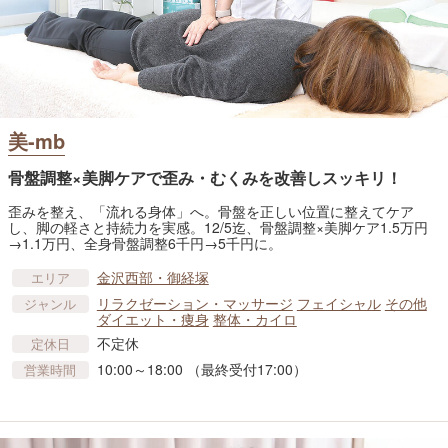
美-mb
骨盤調整×美脚ケアで歪み・むくみを改善しスッキリ！
歪みを整え、「流れる身体」へ。骨盤を正しい位置に整えてケア
し、脚の軽さと持続力を実感。12/5迄、骨盤調整×美脚ケア1.5万円
→1.1万円、全身骨盤調整6千円→5千円に。
金沢西部・御経塚
エリア
リラクゼーション・マッサージ
フェイシャル
その他
ジャンル
ダイエット・痩身
整体・カイロ
不定休
定休日
10:00～18:00 （最終受付17:00）
営業時間