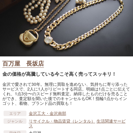
百万屋 長坂店
金の価格が高騰している今こそ高く売ってスッキリ！
金沢で愛されて30年。無理に買取を進めない、気持ちに寄り添った
サービスで、2人に1人がリピートする同店。明細は1点ごとに伝えて
くれ、1点3分〜のスピード無料査定。納得したものだけを売ること
ができ、査定額を聞いた後でのキャンセルもOK！指輪1点からイン
ゴット、着物、ブランド品の買取も！
金沢工大・金沢南部
エリア
リサイクル・物品賃貸​（レンタル）
生活関連サービ
ジャンル
ス
土日祝
定休日