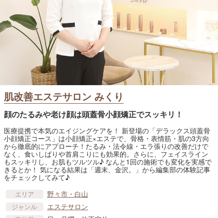
肌改善エステサロン みくり
顔のたるみや老け顔は頭蓋骨小顔矯正でスッキリ！
医療提携で本気のエイジングケアを！ 新登場の「デラックス頭蓋骨
小顔矯正コース」は小顔矯正×エステで、骨格・表情筋・肌の3方向
から徹底的にアプローチ！たるみ・法令線・エラ張りの改善だけで
なく、食いしばりや首肩こりにも効果的。さらに、フェイスライン
もスッキリし、お肌もツルツル♪ なんと1回の施術でも変化を実感で
きるとか！ 気になる結果は「週末、金沢。」から編集部の体験記事
をチェックしてみて♪
野々市・白山
エリア
エステサロン
ジャンル