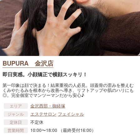
BUPURA 金沢店
即日実感。小顔矯正で横顔スッキリ！
第一印象は顔で決まる！結果重視の人必見。頭蓋骨の歪みを整えむ
くみやたるみを根本から改善へ導き、リフトアップや肌のハリにも
◎。完全個室でマンツーマンだから安心♪
金沢西部・御経塚
エリア
エステサロン
フェイシャル
ジャンル
不定休
定休日
10:00〜18:00 （最終受付16:00）
営業時間