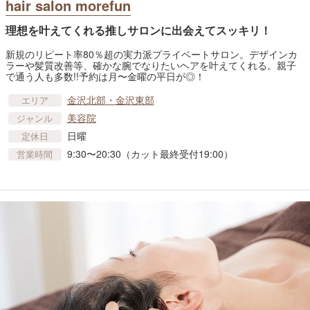
hair salon morefun
理想を叶えてくれる推しサロンに出会えてスッキリ！
新規のリピート率80％超の実力派プライベートサロン。デザインカ
ラーや髪質改善等、確かな腕でなりたいヘアを叶えてくれる。親子
で通う人も多数!!予約は月〜金曜の平日が◎！
金沢北部・金沢東部
エリア
美容院
ジャンル
日曜
定休日
9:30〜20:30（カット最終受付19:00）
営業時間