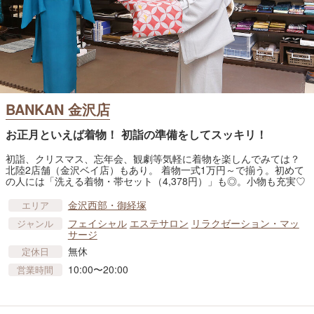
BANKAN 金沢店
お正月といえば着物！ 初詣の準備をしてスッキリ！
初詣、クリスマス、忘年会、観劇等気軽に着物を楽しんでみては？
北陸2店舗（金沢ベイ店）もあり。 着物一式1万円～で揃う。初めて
の人には「洗える着物・帯セット（4,378円）」も◎。小物も充実♡
金沢西部・御経塚
エリア
フェイシャル
エステサロン
リラクゼーション・マッ
ジャンル
サージ
無休
定休日
10:00〜20:00
営業時間