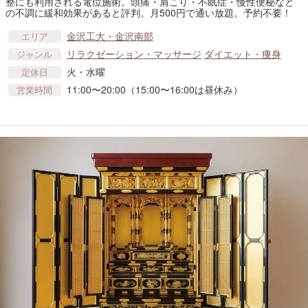
整にも利用される電位施術。頭痛・肩こり・不眠症・慢性便秘など
の不調に緩和効果があると評判。月500円で通い放題。予約不要！
金沢工大・金沢南部
エリア
リラクゼーション・マッサージ
ダイエット・痩身
ジャンル
火・水曜
定休日
11:00〜20:00（15:00〜16:00は昼休み）
営業時間