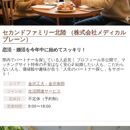
セカンドファミリー北陸 （株式会社メディカル
ブレーン）
恋活・婚活を今年中に始めてスッキリ！
県内でパートナーを探している人必見！ プロフィール非公開で、マ
ッチングサイト特有の不安はなく安心♪ 結婚したい人も、こだわら
ない人も、価値観や趣味が合う「人生のパートナー探し」をサポー
ト！
金沢工大・金沢南部
エリア
生活関連サービス
ジャンル
不定休（予約制）
定休日
9:00〜18:00
営業時間