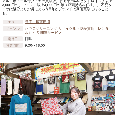
アルミホイール付タイヤの買取店。普通車用4本セット14インチ以上
3,000円〜、17インチ以上4,000円〜等（店頭持込み価格）。 不要タ
イヤは処分よりお得に売ろう!!有名ブランドは高価買取になること
も。
県庁・駅西周辺
エリア
ハウスクリーニング
リサイクル・物品賃貸​（レンタ
ジャンル
ル）
生活関連サービス
日曜
定休日
9:00〜18:00
営業時間