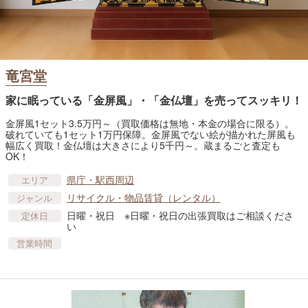
竜宮堂
家に眠っている「金屏風」・「金仏壇」を売ってスッキリ！
金屏風1セット3.5万円～（買取価格は無地・本金の場合に限る）。
破れていても1セット1万円保障。金屏風でない絵が描かれた屏風も
幅広く買取！金仏壇は大きさにより5千円～。蔵まるごと査定も
OK！
県庁・駅西周辺
エリア
リサイクル・物品賃貸​（レンタル）
ジャンル
日曜・祝日 ※日曜・祝日の出張買取はご相談くださ
定休日
い
営業時間