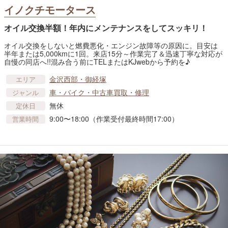
イノクチモータース
オイル交換半額！年内にメンテナンスをしてスッキリ！
オイル交換をしないと燃費悪化・エンジン故障等の原因に。目安は
半年または5,000kmに1回。来店15分～作業完了＆迅速丁寧な対応が
自慢の同店へ!!混み合う前にTELまたはKJwebから予約を♪
金沢西部・御経塚
エリア
車​・バイク・中古車買取・修理
ジャンル
無休
定休日
9:00〜18:00（作業受付最終時間17:00）
営業時間