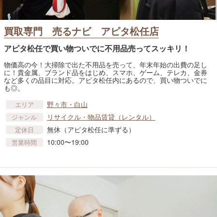
買取専門 売るナビ アピタ松任店
アピタ松任で買い物ついでに不用品売ってスッキリ！
物価高の今！大掃除で出た不用品を売って、年末年始の出費の足し
に！貴金属、ブランド品をはじめ、スマホ、ゲーム、テレカ、金券
など多くの品目に対応。アピタ松任内にあるので、買い物ついでに
も◎。
野々市・白山
エリア
リサイクル・物品賃貸​（レンタル）
ジャンル
無休（アピタ松任に準ずる）
定休日
10:00〜19:00
営業時間