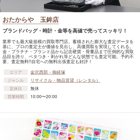
おたからや 玉鉾店
ブランドバッグ・時計・金等を高値で売ってスッキリ！
業界でも最大級規模の買取専門店。蓄積された膨大な査定データを
基に、プロの査定士が価値を見出し、高価買取を実現してくれる。
金・プラチナ・ブランド品から記念硬貨・骨董品まで圧倒的な買取
品目を誇り、ベタつき・剥がれ等どんな状態でも査定可能。予約不
要、査定無料!!自宅への無料出張査定も好評！
金沢西部・御経塚
エリア
リサイクル・物品賃貸​（レンタル）
ジャンル
無休
定休日
10:00〜20:00
営業時間