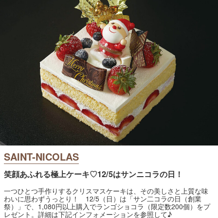
SAINT-NICOLAS
笑顔あふれる極上ケーキ♡12/5はサンニコラの日！
一つひとつ手作りするクリスマスケーキは、その美しさと上質な味
わいに思わずうっとり！ 12/5（日）は「サン二コラの日（創業
祭）」で、1,080円以上購入でランゴショコラ（限定数200個）をプ
レゼント。詳細は下記インフォメーションを参照して♪