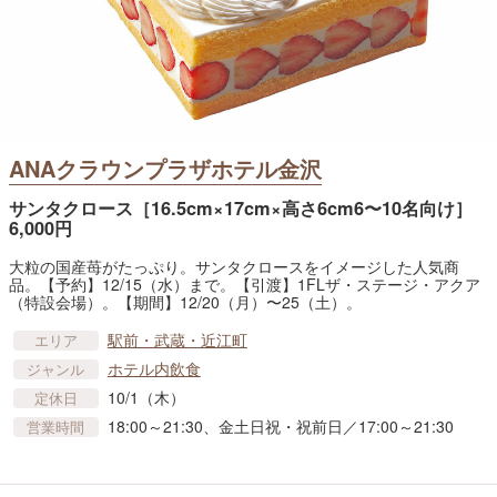
ANAクラウンプラザホテル金沢
サンタクロース［16.5cm×17cm×高さ6cm6〜10名向け］
6,000円
大粒の国産苺がたっぷり。サンタクロースをイメージした人気商
品。【予約】12/15（水）まで。【引渡】1FLザ・ステージ・アクア
（特設会場）。【期間】12/20（月）〜25（土）。
駅前・武蔵・近江町
エリア
ホテル内飲食
ジャンル
10/1（木）
定休日
18:00～21:30、金土日祝・祝前日／17:00～21:30
営業時間