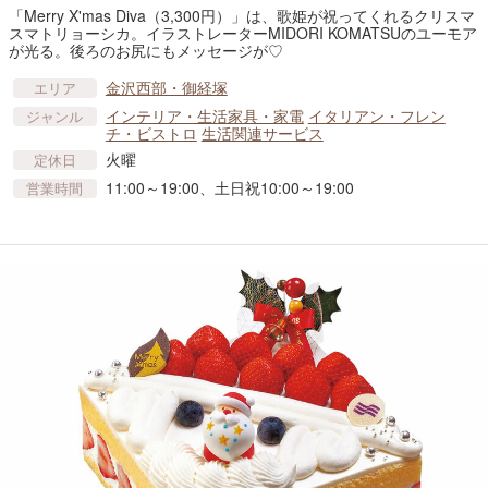
「Merry X'mas Diva（3,300円）」は、歌姫が祝ってくれるクリスマ
スマトリョーシカ。イラストレーターMIDORI KOMATSUのユーモア
が光る。後ろのお尻にもメッセージが♡
金沢西部・御経塚
エリア
インテリア・生活家具・家電
イタリアン・フレン
ジャンル
チ・ビストロ
生活関連サービス
火曜
定休日
11:00～19:00、土日祝10:00～19:00
営業時間