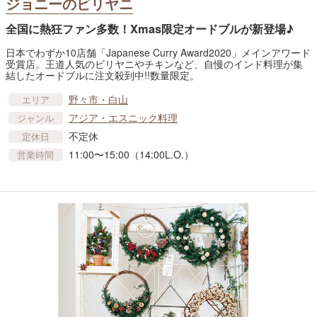
ジョニーのビリヤニ
全国に熱狂ファン多数！Xmas限定オードブルが新登場♪
日本でわずか10店舗「Japanese Curry Award2020」メインアワード
受賞店。王道人気のビリヤニやチキンなど、自慢のインド料理が集
結したオードブルに注文殺到中!!数量限定。
野々市・白山
エリア
アジア・エスニック料理
ジャンル
不定休
定休日
11:00〜15:00（14:00L.O.）
営業時間