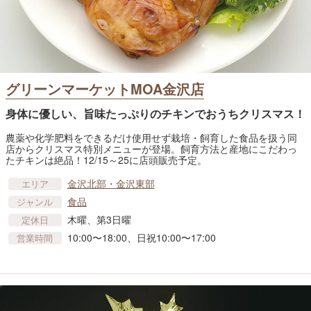
グリーンマーケットMOA金沢店
身体に優しい、旨味たっぷりのチキンでおうちクリスマス！
農薬や化学肥料をできるだけ使用せず栽培・飼育した食品を扱う同
店からクリスマス特別メニューが登場。飼育方法と産地にこだわっ
たチキンは絶品！12/15～25に店頭販売予定。
金沢北部・金沢東部
エリア
食品
ジャンル
木曜、第3日曜
定休日
10:00〜18:00、日祝10:00〜17:00
営業時間