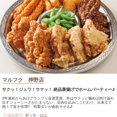
マルフク 押野店
サクッ！ジュワ！ウマッ！ 絶品唐揚げでホームパーティー♪
3年連続からあげグランプリ金賞受賞。外はサクッと噛めば肉汁溢れ
出すジューシーさがたまらない。店内仕込みにこだわり、出来立て
熱々で旨さ倍増!! 特製ダレが食欲そそる♪
野々市・白山
エリア