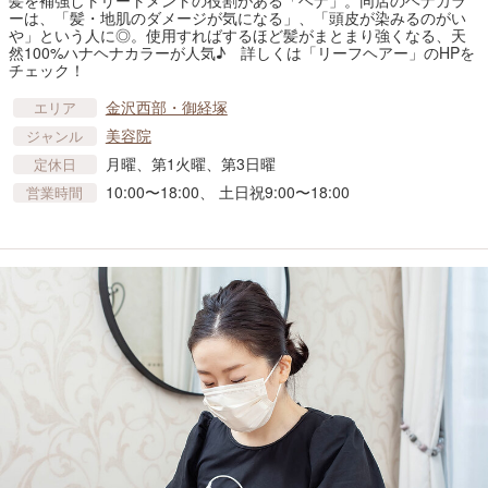
髪を補強しトリートメントの役割がある「ヘナ」。同店のヘナカラ
ーは、「髪・地肌のダメージが気になる」、「頭皮が染みるのがい
や」という人に◎。使用すればするほど髪がまとまり強くなる、天
然100%ハナヘナカラーが人気♪ 詳しくは「リーフヘアー」のHPを
チェック！
金沢西部・御経塚
エリア
美容院
ジャンル
月曜、第1火曜、第3日曜
定休日
10:00〜18:00、 土日祝9:00〜18:00
営業時間