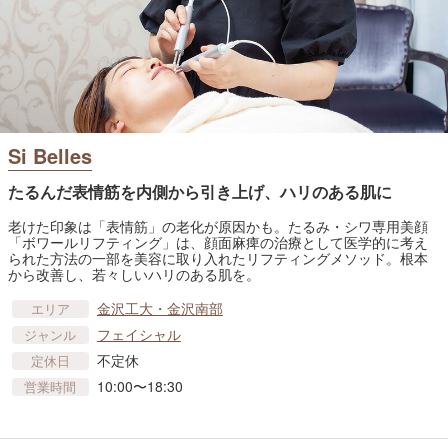
Si Belles
たるんだ表情筋を内側から引き上げ、ハリのある肌に
老けた印象は「表情筋」の老化が原因かも。たるみ・シワ専用美顔
「ボワールリフティング」は、顔面麻痺の治療として医学的に考え
られた方法の一部を美容に取り入れたリフティングメソッド。根本
から改善し、若々しいハリのある肌を。
金沢工大・金沢南部
エリア
フェイシャル
ジャンル
不定休
定休日
10:00〜18:30
営業時間