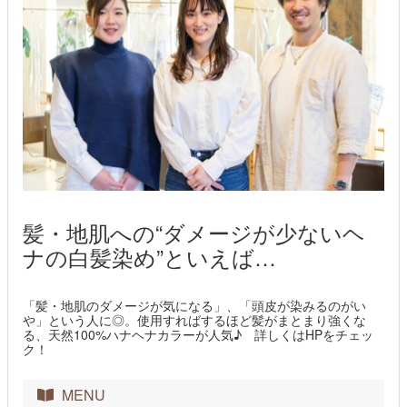
髪・地肌への“ダメージが少ないヘ
ナの白髪染め”といえば…
「髪・地肌のダメージが気になる」、「頭皮が染みるのがい
や」という人に◎。使用すればするほど髪がまとまり強くな
る、天然100%ハナヘナカラーが人気♪ 詳しくはHPをチェッ
ク！
MENU