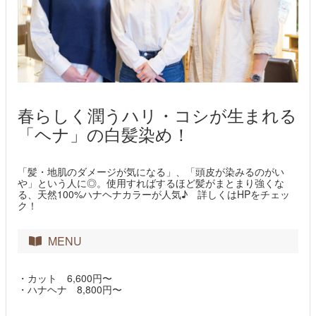
春らしく潤うハリ・コシが生まれる
「ヘナ」の白髪染め！
「髪・地肌のダメージが気になる」、「頭皮が染みるのがい
や」という人に◎。使用すればするほど髪がまとまり強くな
る、天然100%ハナヘナカラーが人気♪ 詳しくはHPをチェッ
ク！
MENU
・カット 6,600円〜
・ハナヘナ 8,800円〜