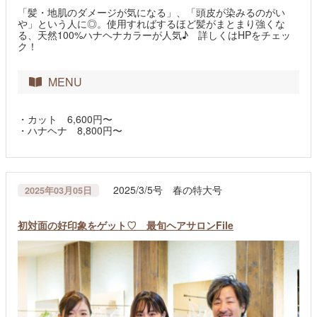
「髪・地肌のダメージが気になる」、「頭皮が染みるのがい
や」という人に◎。使用すればするほど髪がまとまり強くな
る、天然100%ハナヘナカラーが人気♪ 詳しくはHPをチェッ
ク！
MENU
・カット 6,600円〜
・ハナヘナ 8,800円〜
2025/3/5号 春の特大号
2025年03月05日
初対面の好印象をゲット♡ 最旬ヘアサロンFile