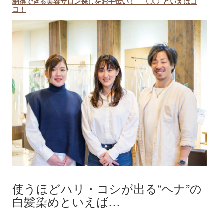
納得できる美容サロン探しをお手伝い！ "〇〇"といえばコ
コ！
使うほどハリ・コシが出る“ヘナ”の
白髪染めといえば…