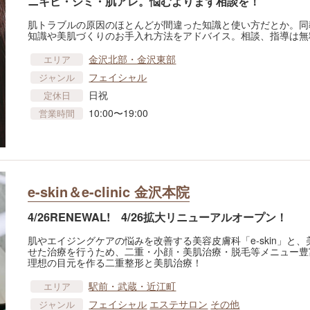
ニキビ・シミ・肌アレ。悩むよりまず相談を！
肌トラブルの原因のほとんどが間違った知識と使い方だとか。同
知識や美肌づくりのお手入れ方法をアドバイス。相談、指導は無
金沢北部・金沢東部
エリア
フェイシャル
ジャンル
日祝
定休日
10:00〜19:00
営業時間
e-skin＆e-clinic 金沢本院
4/26RENEWAL! 4/26拡大リニューアルオープン！
肌やエイジングケアの悩みを改善する美容皮膚科「e-skin」と、美
せた治療を行うため、二重・小顔・美肌治療・脱毛等メニュー豊
理想の目元を作る二重整形と美肌治療！
駅前・武蔵・近江町
エリア
フェイシャル
エステサロン
その他
ジャンル