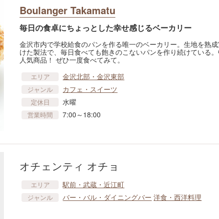
Boulanger Takamatu
毎日の食卓にちょっとした幸せ感じるベーカリー
金沢市内で学校給食のパンを作る唯一のベーカリー。生地を熟成
けた製法で、毎日食べても飽きのこないパンを作り続けている。
人気商品！ ぜひ一度食べてみて。
金沢北部・金沢東部
エリア
カフェ・スイーツ
ジャンル
水曜
定休日
7:00～18:00
営業時間
オチェンティ オチョ
駅前・武蔵・近江町
エリア
バー・バル・ダイニングバー
洋食・西洋料理
ジャンル