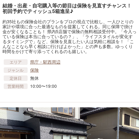
結婚・出産・自宅購入等の節目は保険を見直すチャンス！
初回予約でティッシュ5箱進呈♪
約35社もの保険会社のプランをプロの視点で比較し、一人ひとりの
家計や環境に合った最適なものを提案してくれる。同じ保障で掛け
金が安くなることも！ 県内5店舗で保険の無料相談受付中。「今入っ
ている保険は本当に合っているの？」、「ライフスタイルが変化す
るタイミングで」など、保険を見直したい人は気軽に相談を！ 「こ
んなことなら早く相談に行けばよかった」との声も多数。ゆっくり
時間をかけて寄り添ってくれるのも嬉しい。
県庁・駅西周辺
エリア
保険
ジャンル
無休
定休日
10:00〜19:00
営業時間