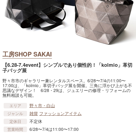
工房SHOP SAKAI
【6.28-7.4event】シンプルであり個性的！「kolmio」革切
子バッグ展
野々市市のギャラリー兼レンタルスペース。6/28〜7/4の11:00〜
17:00は、「kolmio」革切子バッグ展を開催。三角に浮かび上がる不
思議なデザイン！ 6/28・29は、ジュエリーの修理・リフォームの
無料相談も可能。
野々市・白山
エリア
雑貨
ファッションアイテム
ジャンル
不定休
定休日
6/28〜7/4は11:00〜17:00
営業時間