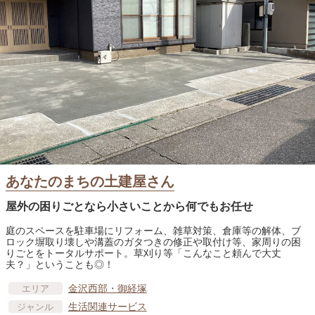
あなたのまちの土建屋さん
屋外の困りごとなら小さいことから何でもお任せ
庭のスペースを駐車場にリフォーム、雑草対策、倉庫等の解体、ブ
ロック塀取り壊しや溝蓋のガタつきの修正や取付け等、家周りの困
りごとをトータルサポート。草刈り等「こんなこと頼んで大丈
夫？」ということも◎！
金沢西部・御経塚
エリア
生活関連サービス
ジャンル