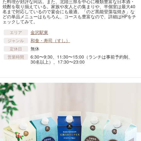
た料理が好評な同店。また、北陸三県を中心に種類豊富な日本酒・
焼酎を取り揃えている。家族や友人との集まりや、半個室は最大40
名まで対応しているので宴会にも最適。「のど黒能登藻塩焼き」な
どの単品メニューはもちろん、コースも豊富なので、詳細はHPをチ
ェックしてみて。
金沢駅東
エリア
和食・寿司（すし）
ジャンル
無休
定休日
6:30〜9:30、11:30〜15:00（ランチは事前予約制、
営業時間
30名以上）、17:30〜23:00