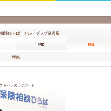
相談ひろば アル・プラザ金沢店
地図
特集
特集
 & ハレの日サポート