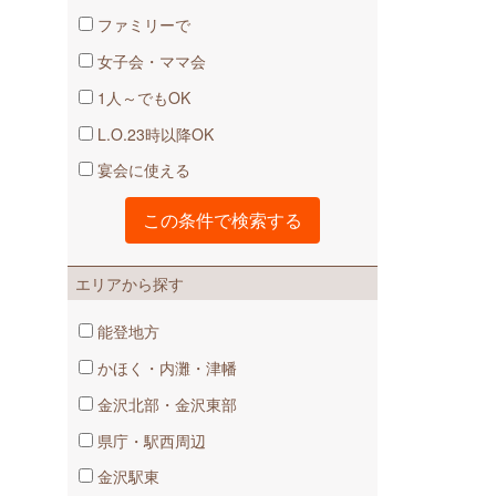
ファミリーで
女子会・ママ会
1人～でもOK
L.O.23時以降OK
宴会に使える
エリアから探す
能登地方
かほく・内灘・津幡
金沢北部・金沢東部
県庁・駅西周辺
金沢駅東