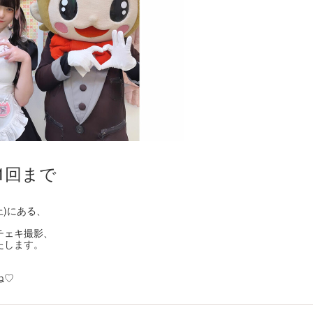
1回まで
上)にある、
チェキ撮影、
たします。
ね♡