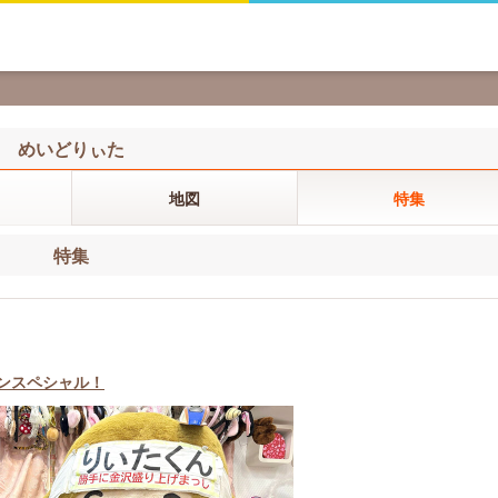
めいどりぃた
地図
特集
特集
ポンスペシャル！