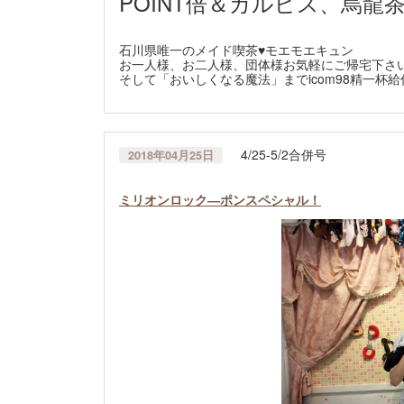
POINT倍＆カルピス、烏
石川県唯一のメイド喫茶♥モエモエキュン
お一人様、お二人様、団体様お気軽にご帰宅下さ
そして「おいしくなる魔法」までicom98精一杯
4/25-5/2合併号
2018年04月25日
ミリオンロック―ポンスペシャル！