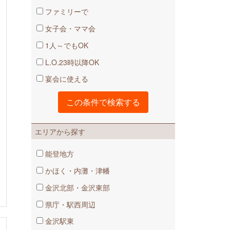
ファミリーで
女子会・ママ会
1人～でもOK
L.O.23時以降OK
宴会に使える
エリアから探す
能登地方
かほく・内灘・津幡
金沢北部・金沢東部
県庁・駅西周辺
金沢駅東