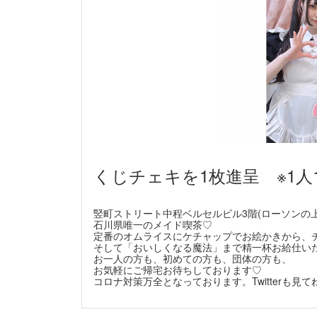
くじチェキを1枚進呈 ※1人
竪町ストリート中程ベルセルビル3階(ローソンの
石川県唯一のメイド喫茶♡
定番のオムライスにケチャップでお絵かきから、
そして「おいしくなる魔法」まで精一杯お給仕い
お一人の方も、初めての方も、団体の方も、
お気軽にご帰宅お待ちしております♡
コロナ対策万全となっております。Twitterも見て