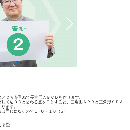
追加料金なしでいつでも利用でき
はとにかく復習が大事！
ＣとＣＡを重ねて長方形ＡＢＣＤを作ります。
ばして辺ＤＣと交わる点をＴとすると、三角形ＡＰＲと三角形ＳＲＡ、
なります。
積は同じになるので３×６＝１８（㎠）
える塾