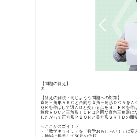
でいつでも利用できる自習ブースも開放。実践力をつけるに
習が大事！
【問題の答え】
②
【答えの解説・同じような問題への対策】
直角三角形ＡＢＣと合同な直角三角形ＤＣＡをＡ
ＱＲを伸ばして辺ＡＤと交わる点をＳ、ＰＲを伸
算数ＲＱＣと三角形ＴＣＲは合同な直角三角形に
したがって正方形ＰＢＱＲと長方形ＳＲＴＤの面
＜ここがスゴイ！＞
・「数学キライ…」を「数学おもしろい！」に変
・地域に根差して50年の信頼