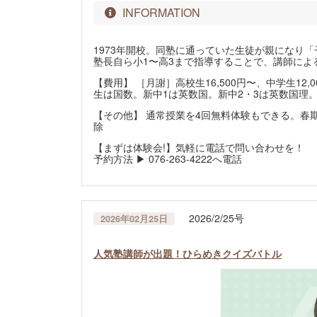
INFORMATION
1973年開校。同塾に通っていた生徒が親になり
塾長自ら小1〜高3まで指導することで、講師によ
【費用】 ［月謝］高校生16,500円〜、中学生12,
生は国数。新中1は英数国。新中2・3は英数国理。
【その他】 通常授業を4回無料体験もできる。春
除
【まずは体験会!】気軽に電話で問い合わせを！
予約方法 ▶ 076-263-4222へ電話
2026/2/25号
2026年02月25日
人気塾講師が出題！ひらめきクイズバトル