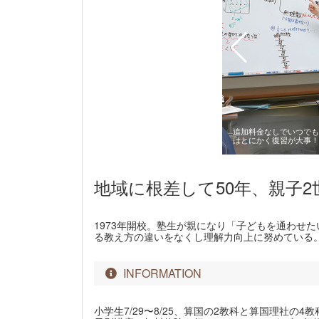
追加料金なしでいつでも
はとにかく復習が大事！
地域に根差して50年、親子
1973年開校。塾生が親になり「子どもを通わせ
る教え方の違いをなくし理解力向上に努めている
INFORMATION
小学生7/29〜8/25、算国の2教科と算国理社の4教科