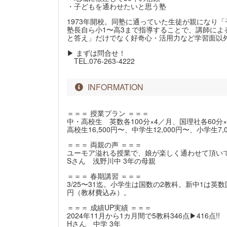
・子どもを通わせたいと思う塾
1973年開校。同塾に通っていた生徒が親になり
塾長自ら小1〜高3まで指導することで、講師に
と答え」だけでなく好奇心・活用力など学習面以
▶ まずは問合せ！
TEL.076-263-4222
INFORMATION
＝＝＝ 授業プラン ＝＝＝
中・高校生 英数各100分×4／月、国理社各60分×
高校生16,500円〜、中学生12,000円〜、小学生7
＝＝＝ 両親の声 ＝＝＝
ユーモア溢れる授業で、娘が楽しく通わせて頂いて
Sさん 浅野川中 3年の母親
＝＝＝ 春期講習 ＝＝＝
3/25〜31迄。小学生は国数の2教科。新中1は英数
円（教材費込み）。
＝＝＝ 成績UP実績 ＝＝＝
2024年11月から1カ月間で5教科346点▶416点!!
Hさん 中学 3年