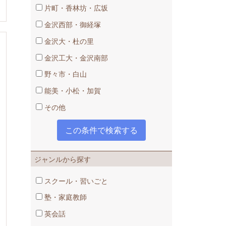
片町・香林坊・広坂
金沢西部・御経塚
金沢大・杜の里
金沢工大・金沢南部
野々市・白山
能美・小松・加賀
その他
ジャンルから探す
スクール・習いごと
塾・家庭教師
英会話