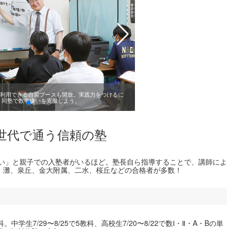
利用できる自習ブースも開放。実践力をつけるに
 同塾で数学嫌いを克服しよう。
2世代で通う信頼の塾
たい」と親子での入塾者がいるほど。塾長自ら指導することで、講師によ
。灘、泉丘、金大附属、二水、桜丘などの合格者が多数！
。中学生7/29〜8/25で5教科、高校生7/20〜8/22で数Ⅰ・Ⅱ・A・Bの単