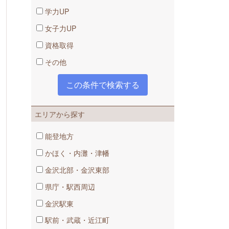
学力UP
女子力UP
資格取得
その他
追加料金なしでいつでも利用できる自習ブ
はとにかく復習が大事！ 同塾で数学嫌いを
エリアから探す
能登地方
かほく・内灘・津幡
金沢北部・金沢東部
県庁・駅西周辺
金沢駅東
駅前・武蔵・近江町