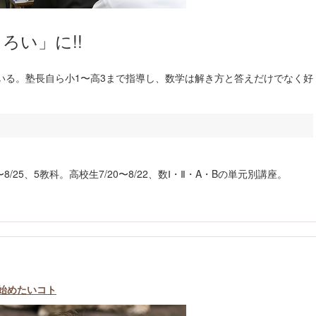
ろい」に!!
いる。塾長自ら小1〜高3まで指導し、数学は解き方と答えだけでなく好
〜8/25、5教科。高校生7/20〜8/22、数Ⅰ・Ⅱ・A・Bの単元別講座。
始めたいコト