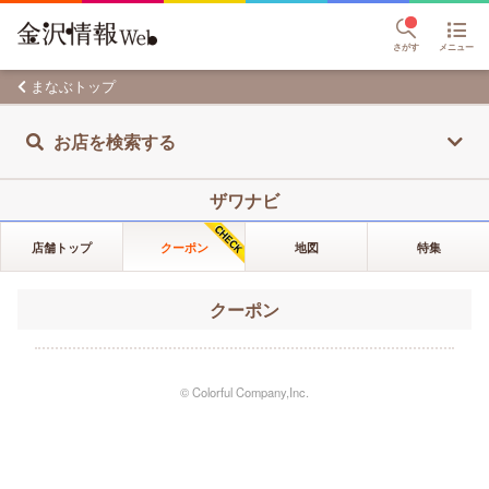
さがす
メニュー
まなぶトップ
お店を検索する
ザワナビ
店舗トップ
クーポン
地図
特集
クーポン
© Colorful Company,Inc.