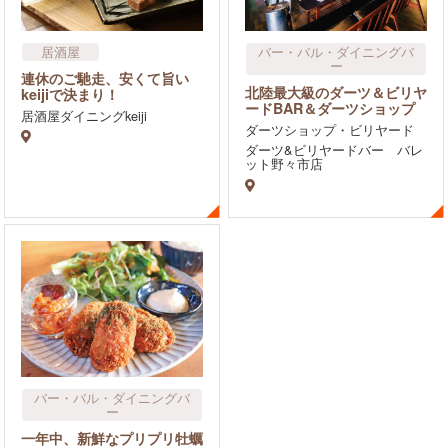
居酒屋
バー・バル・ダイニングバ
ー
バー・バル・ダイニングバ
連休のご馳走、安くて旨い
ー
北陸最大級のダーツ＆ビリヤ
keijiで決まり！
飲食店
ードBAR＆ダーツショップ
居酒屋ダイニングkeiji
ダーツショップ・ビリヤード
ダーツ&ビリヤードバー バレ
ット野々市店
バー・バル・ダイニングバ
ー
一年中、新鮮なプリプリ牡蠣