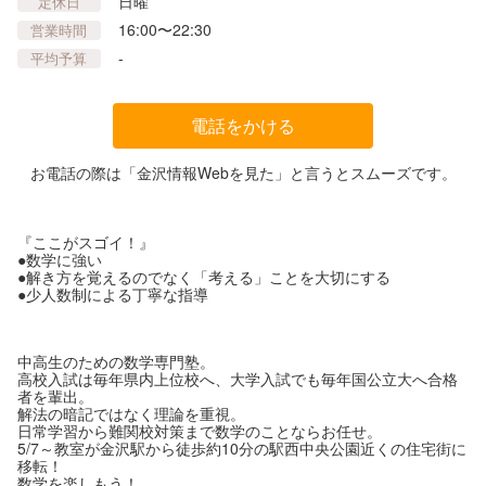
日曜
定休日
16:00〜22:30
営業時間
-
平均予算
電話をかける
お電話の際は「金沢情報Webを見た」と言うとスムーズです。
『ここがスゴイ！』
●数学に強い
●解き方を覚えるのでなく「考える」ことを大切にする
●少人数制による丁寧な指導
中高生のための数学専門塾。
高校入試は毎年県内上位校へ、大学入試でも毎年国公立大へ合格
者を輩出。
解法の暗記ではなく理論を重視。
日常学習から難関校対策まで数学のことならお任せ。
5/7～教室が金沢駅から徒歩約10分の駅西中央公園近くの住宅街に
移転！
数学を楽しもう！