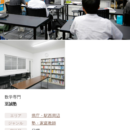
数学専門
至誠塾
県庁・駅西周辺
エリア
塾・家庭教師
ジャンル