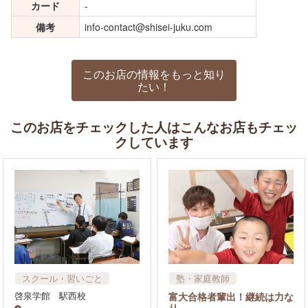
カード
-
備考
info-contact@shisei-juku.com
このお店の情報をもっと知り
たい！
このお店をチェックした人はこんなお店もチェッ
クしています
スクール・習いごと
塾・家庭教師
塾・家庭教師
啓泉学館 駅西校
富大合格者輩出！継続は力な
り