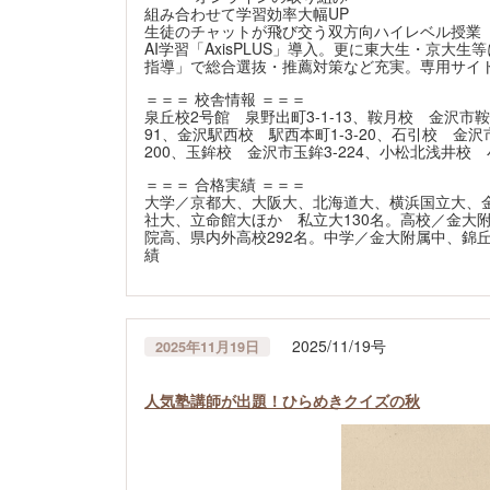
組み合わせて学習効率大幅UP
生徒のチャットが飛び交う双方向ハイレベル授業「
AI学習「AxisPLUS」導入。更に東大生・京大生
指導」で総合選抜・推薦対策など充実。専用サイ
＝＝＝ 校舎情報 ＝＝＝
泉丘校2号館 泉野出町3-1-13、鞍月校 金沢市鞍
91、金沢駅西校 駅西本町1-3-20、石引校 金沢
200、玉鉾校 金沢市玉鉾3-224、小松北浅井校 
＝＝＝ 合格実績 ＝＝＝
大学／京都大、大阪大、北海道大、横浜国立大、
社大、立命館大ほか 私立大130名。高校／金大
院高、県内外高校292名。中学／金大附属中、錦丘
績
2025/11/19号
2025年11月19日
人気塾講師が出題！ひらめきクイズの秋