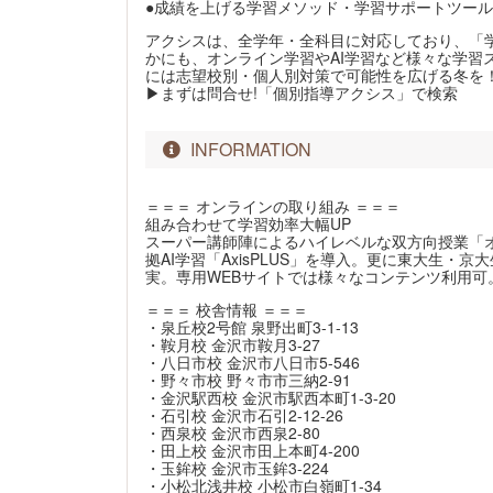
●成績を上げる学習メソッド・学習サポートツー
アクシスは、全学年・全科目に対応しており、「学
かにも、オンライン学習やAI学習など様々な学習
には志望校別・個人別対策で可能性を広げる冬を
▶まずは問合せ!「個別指導アクシス」で検索
INFORMATION
＝＝＝ オンラインの取り組み ＝＝＝
組み合わせて学習効率大幅UP
スーパー講師陣によるハイレベルな双方向授業「オ
拠AI学習「AxisPLUS」を導入。更に東大生・
実。専用WEBサイトでは様々なコンテンツ利用可
＝＝＝ 校舎情報 ＝＝＝
・泉丘校2号館 泉野出町3-1-13
・鞍月校 金沢市鞍月3-27
・八日市校 金沢市八日市5-546
・野々市校 野々市市三納2-91
・金沢駅西校 金沢市駅西本町1-3-20
・石引校 金沢市石引2-12-26
・西泉校 金沢市西泉2-80
・田上校 金沢市田上本町4-200
・玉鉾校 金沢市玉鉾3-224
・小松北浅井校 小松市白嶺町1-34