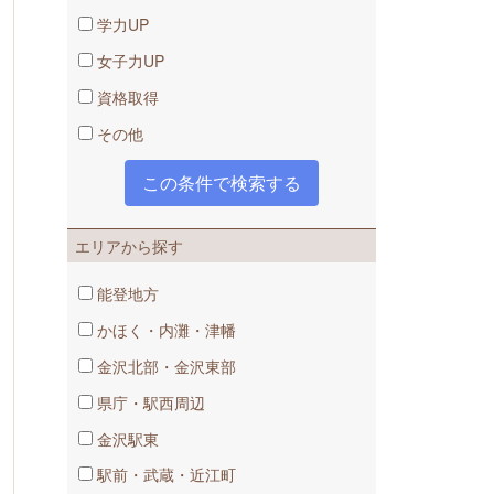
学力UP
女子力UP
資格取得
その他
自宅からも受講でき、時間の有効活用や
先生と生徒の心の距離も近く、質問するの
エリアから探す
能登地方
かほく・内灘・津幡
金沢北部・金沢東部
県庁・駅西周辺
金沢駅東
駅前・武蔵・近江町