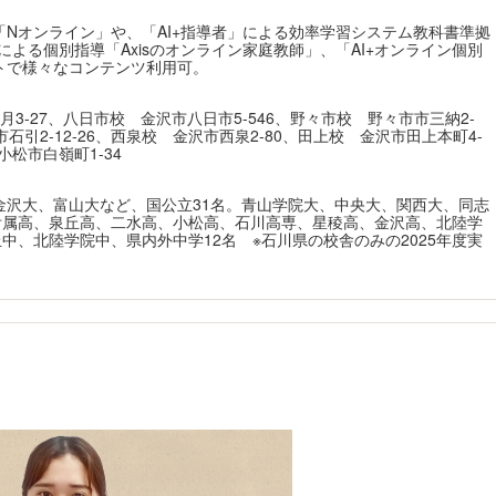
Nオンライン」や、「AI+指導者」による効率学習システム教科書準拠
等による個別指導「Axisのオンライン家庭教師」、「AI+オンライン個別
トで様々なコンテンツ利用可。
月3-27、八日市校 金沢市八日市5-546、野々市校 野々市市三納2-
市石引2-12-26、西泉校 金沢市西泉2-80、田上校 金沢市田上本町4-
小松市白嶺町1-34
金沢大、富山大など、国公立31名。青山学院大、中央大、関西大、同志
附属高、泉丘高、二水高、小松高、石川高専、星稜高、金沢高、北陸学
中、北陸学院中、県内外中学12名 ※石川県の校舎のみの2025年度実