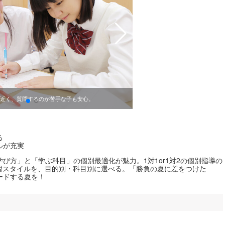
オンラインにも力を入れている。
近く、質問するのが苦手な子も安心。
送迎負担減も可。
る
ルが充実
び方」と「学ぶ科目」の個別最適化が魅力。1対1or1対2の個別指導の
習スタイルを、目的別・科目別に選べる。「勝負の夏に差をつけた
ードする夏を！