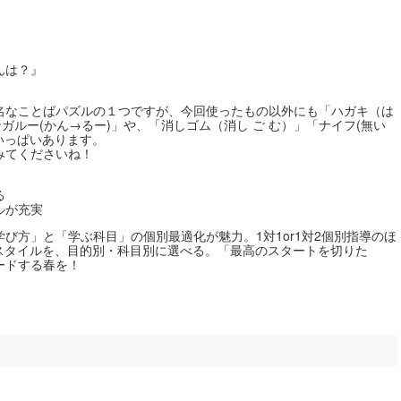
んは？』
名なことばパズルの１つですが、今回使ったもの以外にも「ハガキ（は
ガルー(かん→るー)」や、「消しゴム（消し ご む）」「ナイフ(無い
だいっぱいあります。
みてくださいね！
る
ルが充実
び方」と「学ぶ科目」の個別最適化が魅力。1対1or1対2個別指導のほ
スタイルを、目的別・科目別に選べる。「最高のスタートを切りた
ードする春を！