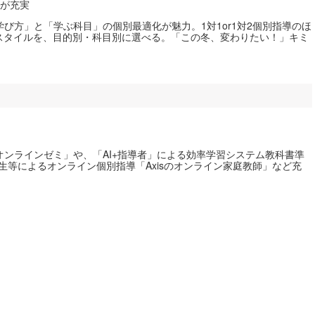
ルが充実
び方」と「学ぶ科目」の個別最適化が魅力。1対1or1対2個別指導のほ
スタイルを、目的別・科目別に選べる。「この冬、変わりたい！」キミ
！
ンラインゼミ」や、「AI+指導者」による効率学習システム教科書準
京大生等によるオンライン個別指導「Axisのオンライン家庭教師」など充
。