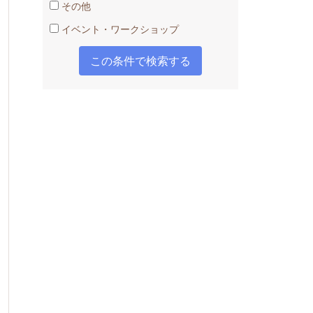
その他
イベント・ワークショップ
オンラインにも力を入れている。自宅から
問するのが苦手な子も安心。
送迎負担減も可。