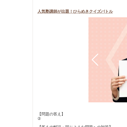
人気塾講師が出題！ひらめきクイズバトル
も力を入れている。自宅からも受講でき、時間の有効活用や
可。
【問題の答え】
②
【答えの解説・同じような問題への対策】