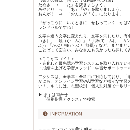
たぬき → 「た」を抜きましょう。
あやとり → 「あ」「や」を取りましょう。
おんがく → 「おん」が「く」になります。
『がっこうに いくときに せおっていく かば
ランドセルですね！
文字を違う文字に変えたり、文字を消したり、有
→き）」「鏡（か→み）」「手紙(て→み)」「カン
ふ)」「かぶと虫(か ぶ と 無視)」など、まだま
ことばって面白い。みなさんも良かったら探して
＜ここがスゴイ！＞
・進化した最先端の学習システムを取り入れてい
・成績を上げる学習メソッド・学習サポートツー
アクシスは、全学年・全科目に対応しており、「学
かにも、オンライン学習やAI学習など様々な学習
い！」キミには、志望校別・個人別対策で一歩リ
▶ まずは問合せ！
「個別指導アクシス」で検索
INFORMATION
＝＝＝ オンラインの取り組み ＝＝＝