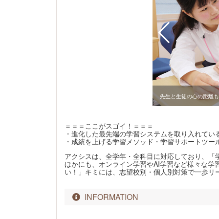
も力を入れている。自宅からも受講でき、時間の有効活用や
可。
先生と生徒の心の距離も
＝＝＝ここがスゴイ！＝＝＝
・進化した最先端の学習システムを取り入れてい
・成績を上げる学習メソッド・学習サポートツー
アクシスは、全学年・全科目に対応しており、「学
ほかにも、オンライン学習やAI学習など様々な学
い！」キミには、志望校別・個人別対策で一歩リ
INFORMATION