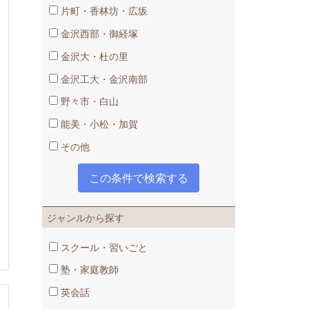
片町・香林坊・広坂
金沢西部・御経塚
金沢大・杜の里
金沢工大・金沢南部
野々市・白山
能美・小松・加賀
その他
ジャンルから探す
スクール・習いごと
塾・家庭教師
英会話