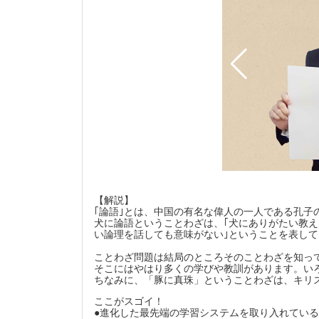
も力を入れている。自宅からも受講でき、時間の有効活用や
可。
【解説】
｢論語｣とは、中国の有名な偉人の一人である孔子
犬に論語ということわざは、｢犬にありがたい教
い論理を話しても意味がない｣ということを表し
ことわざ問題は結局のところそのことわざを知っ
そこにはやはり多くの学びや教訓があります。い
ちなみに、「豚に真珠」ということわざは、キリ
ここがスゴイ！
●進化した最先端の学習システムを取り入れている