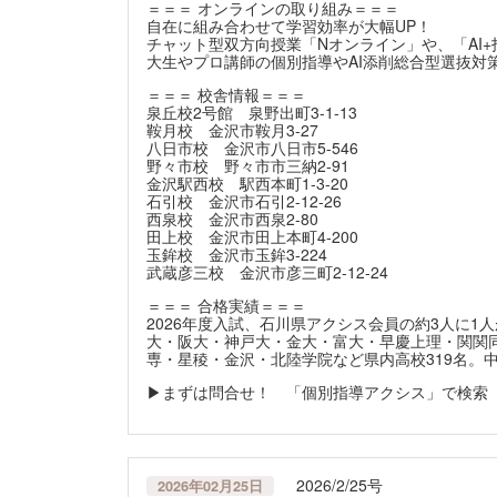
＝＝＝ オンラインの取り組み＝＝＝
自在に組み合わせて学習効率が大幅UP！
チャット型双方向授業「Nオンライン」や、「AI+指
大生やプロ講師の個別指導やAI添削総合型選抜対策「
＝＝＝ 校舎情報＝＝＝
泉丘校2号館 泉野出町3-1-13
鞍月校 金沢市鞍月3-27
八日市校 金沢市八日市5-546
野々市校 野々市市三納2-91
金沢駅西校 駅西本町1-3-20
石引校 金沢市石引2-12-26
西泉校 金沢市西泉2-80
田上校 金沢市田上本町4-200
玉鉾校 金沢市玉鉾3-224
武蔵彦三校 金沢市彦三町2-12-24
＝＝＝ 合格実績＝＝＝
2026年度入試、石川県アクシス会員の約3人に1
大・阪大・神戸大・金大・富大・早慶上理・関関同
専・星稜・金沢・北陸学院など県内高校319名。
▶まずは問合せ！ 「個別指導アクシス」で検索
2026/2/25号
2026年02月25日