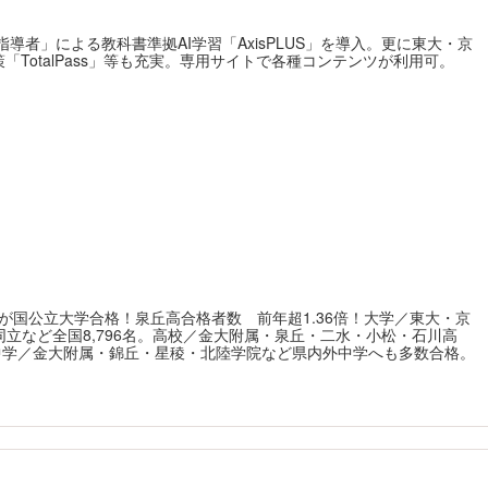
導者」による教科書準拠AI学習「AxisPLUS」を導入。更に東大・京
TotalPass」等も充実。専用サイトで各種コンテンツが利用可。
人が国公立大学合格！泉丘高合格者数 前年超1.36倍！大学／東大・京
立など全国8,796名。高校／金大附属・泉丘・二水・小松・石川高
中学／金大附属・錦丘・星稜・北陸学院など県内外中学へも多数合格。