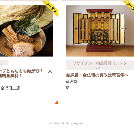
メン
リサイクル・物品賃貸​（レンタ
ル）
ープともちもち麺が◎！ 大
金屏風・金仏壇の買取は竜宮堂へ
麺増量無料！
竜宮堂
 金沢田上店
© Colorful Company,Inc.