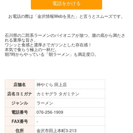
電話をかける
お電話の際は「金沢情報Webを見た」と言うとスムーズです。
石川県の二郎系ラーメンのパイオニアが放つ、腹の底から満たさ
れる重厚な旨さ。
ワシッと食感と濃厚さでガツンとした存在感！
本気で食らう極上の一杯だ。
朝7時からやっている「朝ラーメン」も満足度◎。
店舗名
神やぐら 田上店
店名ヨミガナ
カミヤグラ タガミテン
ジャンル
ラーメン
電話番号
076-256-1909
FAX番号
-
住所
金沢市田上本町3-213