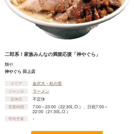
二郎系！家族みんなの満腹応援「神やぐら」
麵や
神やぐら 田上店
金沢大・杜の里
エリア
ラーメン
ジャンル
不定休
定休日
7:00～23:00（22:30L.O.）、日祝7:00～
営業時間
22:00（21:30L.O.）
-
平均予算