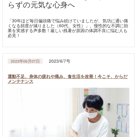
らずの元気な心身へ
「30年ほど毎日偏頭痛で悩み続けていましたが、気功に通い痛
くなる頻度が減りました（60代、女性）」。慢性的な不調に効
果を実感する声多数！厳しい残暑が原因の体調不良に悩む人も
必見！
2023/6/7号
2023年06月07日
運動不足、身体の疲れや痛み、食生活を改善！今こそ、からだ
メンテナンス