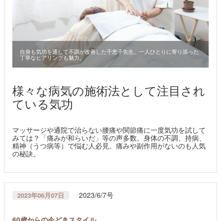
自身も気功を通して不調が改善した千恵子先生。一人ひとりに寄り添った
丁寧なヒアリングも魅力。
様々な病気の施術法として注目され
ている気功
マッサージや通院で治らない腰痛や関節痛に一度気功を試して
みては？「痛みが和らいだ」等の声多数。身体の不調、持病、
精神（うつ病等）で悩む人必見。痛みや副作用がないのも人気
の秘訣。
2023/6/7号
2023年06月07日
60歳からの今どきスタイル