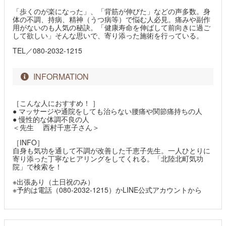
「歩くのが楽になった」、「背筋が伸びた」などの声多数。身
体の不調、持病、精神（うつ病等）で悩む人必見。痛みや副作
用がないのも人気の秘訣。「健康寿命を伸ばして前向きに過ご
して欲しい」そんな思いで、寄り添った施術を行っている。
TEL／080-2032-1215
INFORMATION
［こんな人におすすめ！ ］
● マッサージや通院をしても治らない腰痛や関節痛持ちの人
● 慢性的な体調不良の人
＜先生 西村千恵子さん＞
［INFO］
自身も気功を通して不調が改善した千恵子先生。一人ひとりに
寄り添った丁寧なヒアリングをしてくれる。「北陸北町気功
院」で検索を！
※出張あり（土日祝のみ）
※予約は電話（080-2032-1215）かLINE公式アカウントから