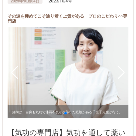
2023/10/4号
2023年10月04日
その道を極めてこそ辿り着く上質がある プロのこだわり○○専
門店
し
施術は、自身も気功で体調不良を改善した経験がある千恵子先生が行う。
【気功の専門店】気功を通して薬い