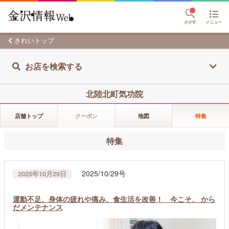
さがす
メニュー
きれいトップ
お店を検索する
北陸北町気功院
店舗トップ
クーポン
地図
特集
特集
2025/10/29号
2025年10月29日
運動不足、身体の疲れや痛み、食生活を改善！ 今こそ、 から
だメンテナンス