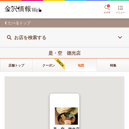
さがす
メニュー
たべるトップ
お店を検索する
是・空 徳光店
店舗トップ
クーポン
地図
特集