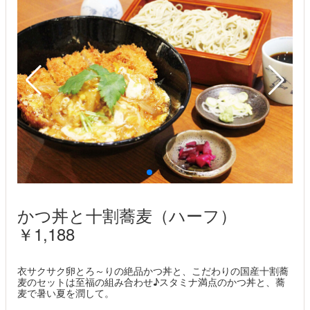
。
かつ丼と十割蕎麦（ハーフ）
￥1,188
衣サクサク卵とろ～りの絶品かつ丼と、こだわりの国産十割蕎
麦のセットは至福の組み合わせ♪スタミナ満点のかつ丼と、蕎
麦で暑い夏を潤して。