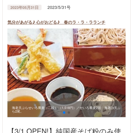
2023/5/31号
2023年05月31日
気分があがる♪ 心がおどる♪ 春のラ・ラ・ラランチ
海老天ぷらせいろ蕎麦（二段） （1,518円）／せいろ蕎麦2段 海老の天ぷ
ら2尾。
【3/1 OPEN!】純国産そば粉のみ使