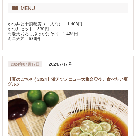
MENU
かつ丼と十割蕎麦（一人前） 1,408円
かつ丼セット 539円
海老天おろしぶっかけそば 1,485円
ミニ天丼 539円
2024/7/17号
2024年07月17日
【夏のごちそう2024】激アツメニュー大集合♡今、食べたい夏
グルメ