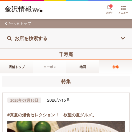
さがす
メニュー
たべるトップ
お店を検索する
千寿庵
店舗トップ
クーポン
地図
特集
特集
2026/7/15号
2026年07月15日
#真夏の爆食セレクション！ 欲望の夏グルメ。