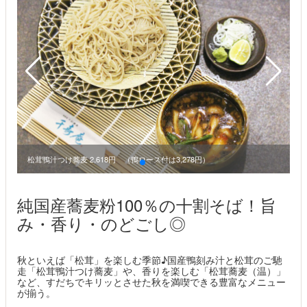
松茸鴨汁つけ蕎麦 2,618円 （鴨ロース付は3,278円）
松
純国産蕎麦粉100％の十割そば！旨
み・香り・のどごし◎
秋といえば「松茸」を楽しむ季節♪国産鴨刻み汁と松茸のご馳
走「松茸鴨汁つけ蕎麦」や、香りを楽しむ「松茸蕎麦（温）」
など、すだちでキリッとさせた秋を満喫できる豊富なメニュー
が揃う。