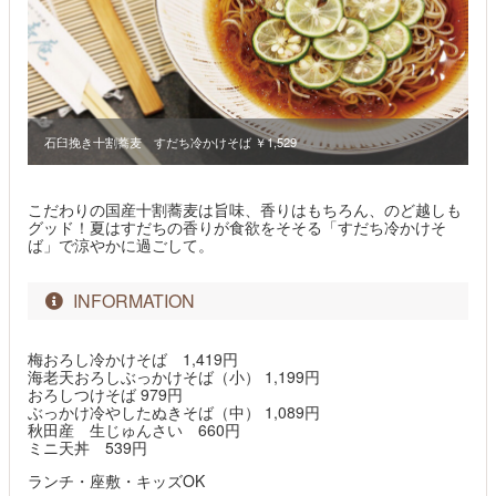
石臼挽き十割蕎麦 すだち冷かけそば ￥1,529
こだわりの国産十割蕎麦は旨味、香りはもちろん、のど越しも
グッド！夏はすだちの香りが食欲をそそる「すだち冷かけそ
ば」で涼やかに過ごして。​
INFORMATION
梅おろし冷かけそば 1,419円
海老天おろしぶっかけそば（小） 1,199円
おろしつけそば 979円
ぶっかけ冷やしたぬきそば（中） 1,089円
秋田産 生じゅんさい 660円
ミニ天丼 539円
ランチ・座敷・キッズOK