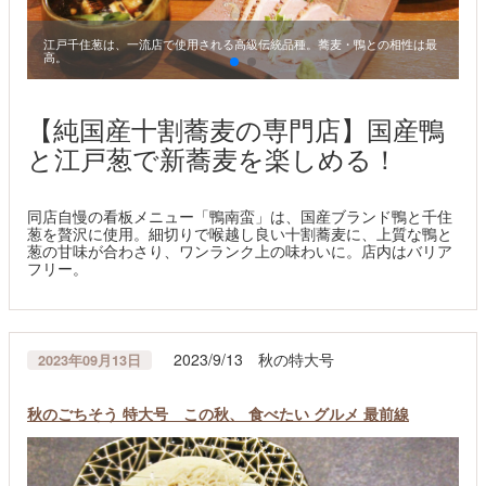
食
江戸千住葱は、一流店で使用される高級伝統品種。蕎麦・鴨との相性は最
高。
【純国産十割蕎麦の専門店】国産鴨
と江戸葱で新蕎麦を楽しめる！
同店自慢の看板メニュー「鴨南蛮」は、国産ブランド鴨と千住
葱を贅沢に使用。細切りで喉越し良い十割蕎麦に、上質な鴨と
葱の甘味が合わさり、ワンランク上の味わいに。店内はバリア
フリー。
2023/9/13 秋の特大号
2023年09月13日
秋のごちそう 特大号 この秋、 食べたい グルメ 最前線