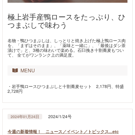
極上岩手産鴨ロースをたっぷり、ひ
つまぶしで味わう
名物・鴨ひつまぶしは、しっとりと焼き上げた極上鴨ロース肉
を、「まずはそのまま」、「薬味と一緒に」、「最後はダシ茶
漬けで」と、3種の味わいで楽める。石臼挽き十割蕎麦もつい
て、 全てがワンランク上の満足度。
MENU
・岩手鴨ロースひつまぶしと十割蕎麦セット 2,178円、特盛
2,728円
2024/1/24号
2024年01月24日
今週の新着情報！ ニュース／イベント／トピックス...etc