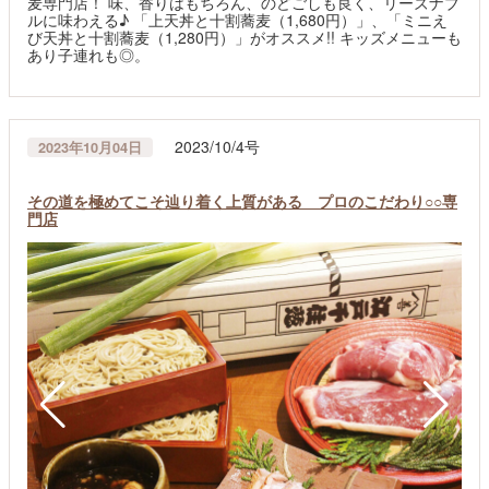
麦専門店！ 味、香りはもちろん、のどごしも良く、リーズナブ
ルに味わえる♪ 「上天丼と十割蕎麦（1,680円）」、「ミニえ
び天丼と十割蕎麦（1,280円）」がオススメ!! キッズメニューも
あり子連れも◎。
2023/10/4号
2023年10月04日
その道を極めてこそ辿り着く上質がある プロのこだわり○○専
門店