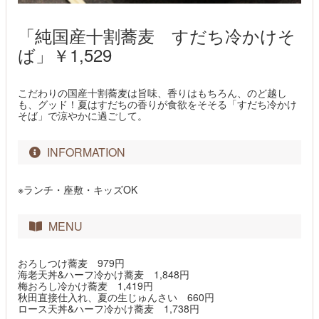
「純国産十割蕎麦 すだち冷かけそ
ば」￥1,529
こだわりの国産十割蕎麦は旨味、香りはもちろん、のど越し
も、グッド！夏はすだちの香りが食欲をそそる「すだち冷かけ
そば」で涼やかに過ごして。​
INFORMATION
※ランチ・座敷・キッズOK
MENU
おろしつけ蕎麦 979円
海老天丼&ハーフ冷かけ蕎麦 1,848円
梅おろし冷かけ蕎麦 1,419円
秋田直接仕入れ、夏の生じゅんさい 660円
ロース天丼&ハーフ冷かけ蕎麦 1,738円