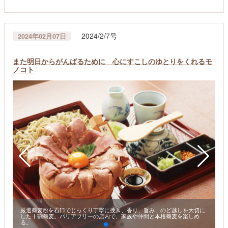
2024/2/7号
2024年02月07日
また明日からがんばるために 心にすこしのゆとりをくれるモ
ノコト
厳選蕎麦粉を石臼でじっくり丁寧に挽き、香り、旨み、のど越しを大切に
した十割蕎麦。バリアフリーの店内で、家族や仲間と本格蕎麦を楽しめ
る。