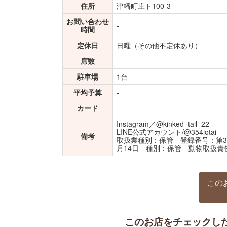
住所
津幡町庄ト100-3
お問い合わせ
-
時間
定休日
日曜（その他不定休あり）
席数
-
駐車場
1台
平均予算
-
カード
-
Instagram／@kinked_tail_22
LINE公式アカウント/@354iotai
備考
取扱業種別：保管 登録番号：第32
月14日 種別：保管 動物取扱責
この
このお店をチェックし