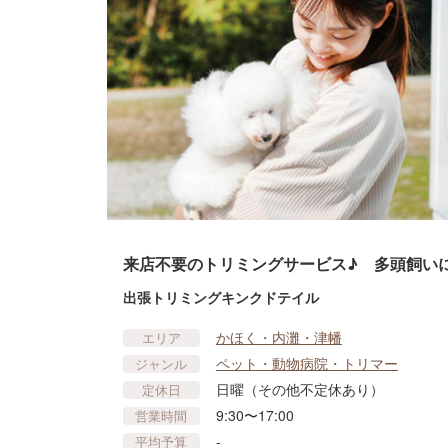
来店不要のトリミングサービス♪ 多頭飼いに
出張トリミングキンクドテイル
かほく・内灘・津幡
エリア
ペット・動物病院・トリマー
ジャンル
日曜（その他不定休あり）
定休日
9:30〜17:00
営業時間
-
平均予算