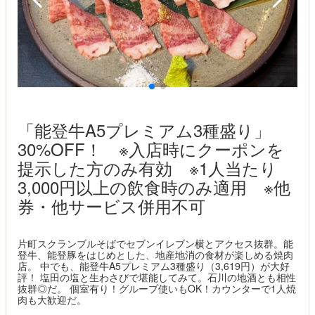
「能登牛A5プレミアム3種盛り」
30%OFF！ ※入店時にクーポンを
提示した方のみ有効 ※1人当たり
3,000円以上の飲食時のみ適用 ※他
券・他サービス併用不可
片町スクランブルそばでセブンイレブン横とアクセス抜群。能
登牛、能登豚をはじめとした、地産地消の食材が楽しめる焼肉
店。 中でも、能登牛A5プレミアム3種盛り（3,619円）が大好
評！ 塩田の塩と生わさびで堪能してみて。石川の地酒とも相性
抜群◎だ。 個室有り！グループ使いもOK！カウンターで1人焼
肉も大歓迎だ。