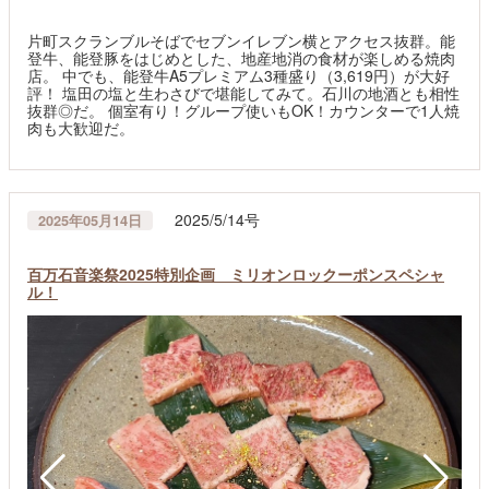
片町スクランブルそばでセブンイレブン横とアクセス抜群。能
登牛、能登豚をはじめとした、地産地消の食材が楽しめる焼肉
店。 中でも、能登牛A5プレミアム3種盛り（3,619円）が大好
評！ 塩田の塩と生わさびで堪能してみて。石川の地酒とも相性
抜群◎だ。 個室有り！グループ使いもOK！カウンターで1人焼
肉も大歓迎だ。
2025/5/14号
2025年05月14日
百万石音楽祭2025特別企画 ミリオンロックーポンスペシャ
ル！