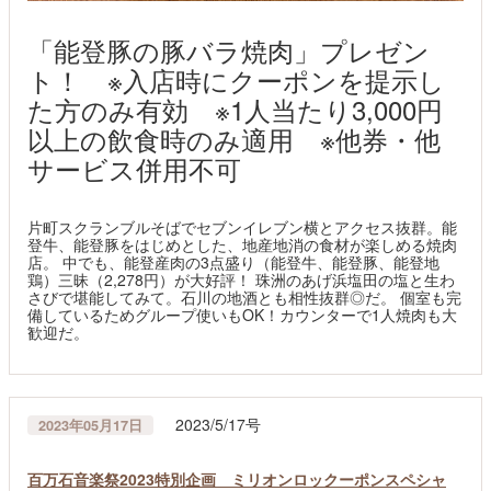
「能登豚の豚バラ焼肉」プレゼン
ト！ ※入店時にクーポンを提示し
た方のみ有効 ※1人当たり3,000円
以上の飲食時のみ適用 ※他券・他
サービス併用不可
片町スクランブルそばでセブンイレブン横とアクセス抜群。能
登牛、能登豚をはじめとした、地産地消の食材が楽しめる焼肉
店。 中でも、能登産肉の3点盛り（能登牛、能登豚、能登地
鶏）三昧（2,278円）が大好評！ 珠洲のあげ浜塩田の塩と生わ
さびで堪能してみて。石川の地酒とも相性抜群◎だ。 個室も完
備しているためグループ使いもOK！カウンターで1人焼肉も大
歓迎だ。
2023/5/17号
2023年05月17日
百万石音楽祭2023特別企画 ミリオンロックーポンスペシャ