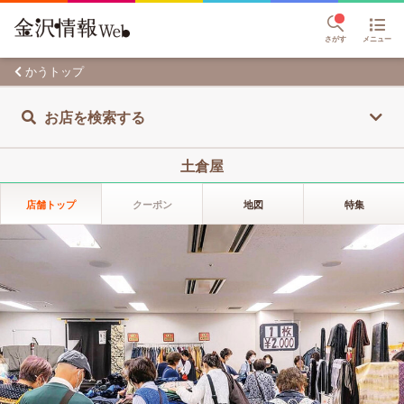
さがす
メニュー
かうトップ
お店を検索する
土倉屋
店舗トップ
クーポン
地図
特集