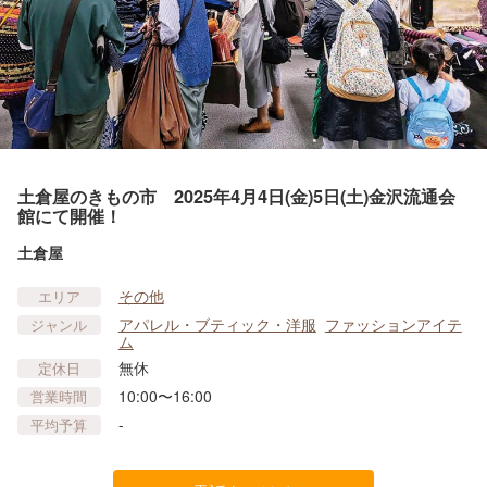
土倉屋のきもの市 2025年4月4日(金)5日(土)金沢流通会
館にて開催！
土倉屋
その他
エリア
アパレル・ブティック・洋服
ファッションアイテ
ジャンル
ム
無休
定休日
10:00〜16:00
営業時間
-
平均予算