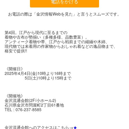
電話をかける
お電話の際は「金沢情報Webを見た」と言うとスムーズです。
第4回。江戸から現代に至るまでの
着物や古布が勢揃い（多種多様、品数豊富）。
アンティーク着物や帯、江戸から戦前までの縮緬や木綿、
現代物では未着用の作家物からおしゃれ着などの逸品物まで、
格安で提供!!
《開催日》
2025年4月4日(金)10時より16時まで
5日(土)10時より15時まで
《開催地》
金沢流通会館(2F/小ホール2)
石川県金沢市問屋町2丁目61番地
TEL : 076-237-8585
金沢流通会館へのアクセスはこちら→
★