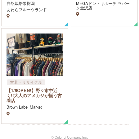
水族館・動物園・植物園
雑貨
食品
自然栽培果樹園
MEGAドン・キホーテ ラパー
ク金沢店
カフェ・スイーツ
あわらフルーツランド
スイーツ、パン屋
古着・リサイクル
アパレル・ブティック・洋
【1/6OPEN!】野々市中近
服
く!!大人のアメカジが揃う古
着店
Brown Label Market
© Colorful Company,Inc.