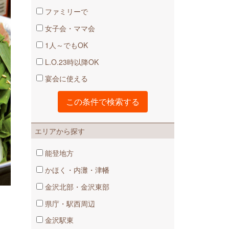
ファミリーで
女子会・ママ会
1人～でもOK
L.O.23時以降OK
宴会に使える
エリアから探す
能登地方
かほく・内灘・津幡
金沢北部・金沢東部
県庁・駅西周辺
金沢駅東