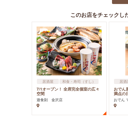
このお店をチェックし
居酒屋
和食・寿司（すし）
居酒
飲食店
飲食
7/1オープン！ 全席完全個室の広々
おでん
空間
満点の
遊食刻 金沢店
おでん 