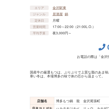
金沢駅東
エリア
居酒屋
鍋
ジャンル
月曜
定休日
17:00～22:00（21:00L.O.）
営業時間
夜3,000円～
平均予算
お電話の際は「金沢
国産牛の厳選もつは、ぷりぷりで上質な脂のあま味
寒い冬は、本場博多の味で体の芯から温まって。
店舗名
博多もつ鍋 龍 金沢尾張町
店名ヨミガナ
ハカタモツナベ リュウ カナザ