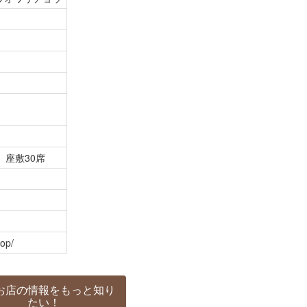
、座敷30席
hop/
お店の情報をもっと知り
たい！