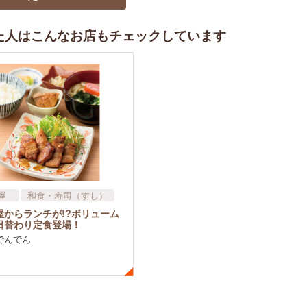
た人はこんなお店もチェックしています
屋
和食・寿司（すし）
店
屋からランチが!?ボリューム
日替わり定食登場！
でんでん