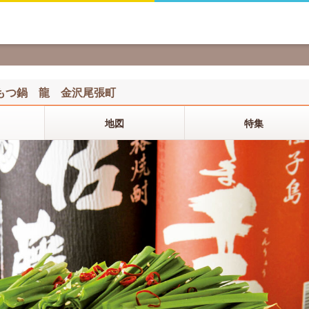
もつ鍋 龍 金沢尾張町
地図
特集