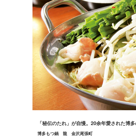
「秘伝のたれ」が自慢。20余年愛された博多
博多もつ鍋 龍 金沢尾張町