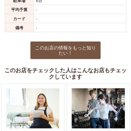
駐車場
6台
平均予算
-
カード
-
備考
-
このお店の情報をもっと知り
たい！
このお店をチェックした人はこんなお店もチェッ
クしています