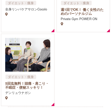
ダイエット・痩身
ダイエット・痩身
リラクゼーション・マッサ
全身リンパケアサロンCocolo
週1回でOK！ 働く女性のた
ージ
めのパーソナルジム
Private Gym POWER ON
ダイエット・痩身
リラクゼーション・マッサ
5回迄無料！頭痛・肩こり・
ージ
不眠症・便秘スッキリ！
デンリュウナガシ