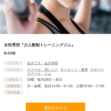
女性専用『少人数制トレーニングジム』
R-GYM
金沢工大・金沢南部
エリア
スクール・習いごと
ダイエット・痩身
スポーツ
ジャンル
スクール・ジム
日曜、毎月29日～末日
定休日
月～金曜、祝日14:00～21:00、土曜10:00～17:00
営業時間
-
平均予算
電話をかける