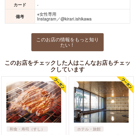
カード
-
※女性専用
備考
Instagram／@kirari.ishikawa
このお店の情報をもっと知り
たい！
このお店をチェックした人はこんなお店もチェッ
クしています
和食・寿司（すし）
ホテル・旅館
屋台
その他
リラクゼーション・マッサ