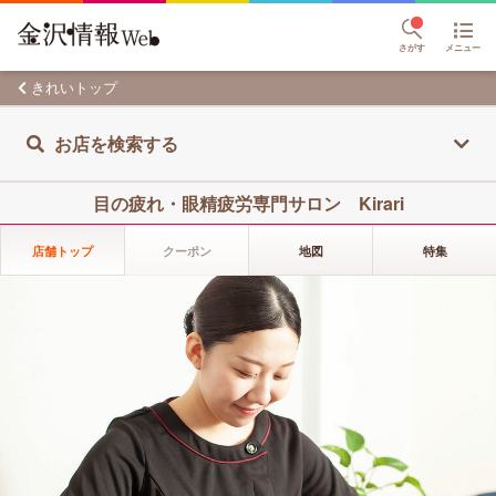
さがす
メニュー
きれいトップ
お店を検索する
目の疲れ・眼精疲労専門サロン Kirari
店舗トップ
クーポン
地図
特集