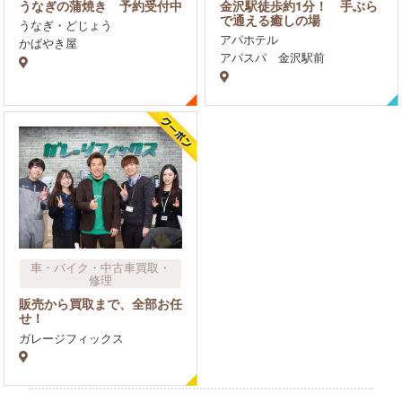
うなぎの蒲焼き 予約受付中
金沢駅徒歩約1分！ 手ぶら
ージ
で通える癒しの場
うなぎ・どじょう
温泉・銭湯
アパホテル
かばやき屋
アパスパ 金沢駅前
車​・バイク・中古車買取・
修理
販売から買取まで、全部お任
せ！
ガレージフィックス