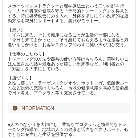
スポーツインストラクターと理学療法士という二つの顔を持
ち、人々の将来の健康を守る「予防的トレーニング」を得意と
する。特に姿勢改善に力を入れ、身体を壊しにくい効果的な運
動方法を親身にサポートする。笑顔がモットー。
【想い】
エイムに来る、そして健康になることが生活の一部になる。
「今日も来てよかった！」そう感じてもらえるような接客と気
遣いを心がける。お客やスタッフ問わずに笑い声が飛び交う。
【仕事のこだわり】
トレーニングの方法や器具の使い方等はもちろん、美味しいご
はん屋さんの話や最近あった嬉しい出来事など、利用者との
「対話」を大事にしている。
【店づくり】
女性に嬉しいコラーゲンスタジオや、ホットヨガ、低酸素ルー
ムなど設備の充実はもちろん、地域の健康意識を高める使命感
で日々考え、プログラム等を充実させている。
INFORMATION
●人のつながりを大切にし、豊富なプログラムと効果的なトレ
ーニング指導で、地域の人々の健康と活力を全力サポート。心
身ともに充実した生活を提供する。