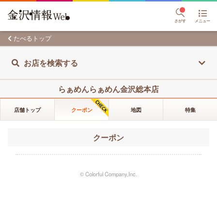
さがす
メニュー
たべるトップ
お店を検索する
らぁめんらぁめん金沢総本店
店舗トップ
クーポン
地図
特集
クーポン
© Colorful Company,Inc.