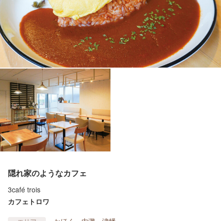
隠れ家のようなカフェ
3café trois
カフェトロワ
かほく・内灘・津幡