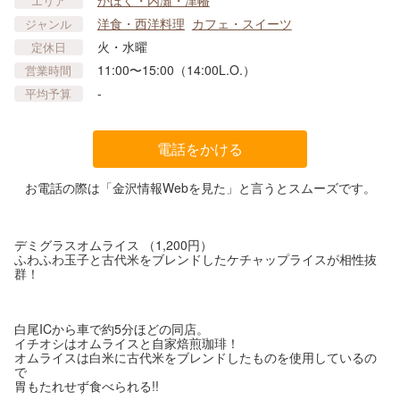
エリア
洋食・西洋料理
カフェ・スイーツ
ジャンル
火・水曜
定休日
11:00〜15:00（14:00L.O.）
営業時間
-
平均予算
電話をかける
お電話の際は「金沢情報Webを見た」と言うとスムーズです。
デミグラスオムライス （1,200円）
ふわふわ玉子と古代米をブレンドしたケチャップライスが相性抜
群！
白尾ICから車で約5分ほどの同店。
イチオシはオムライスと自家焙煎珈琲！
オムライスは白米に古代米をブレンドしたものを使用しているの
で
胃もたれせず食べられる!!