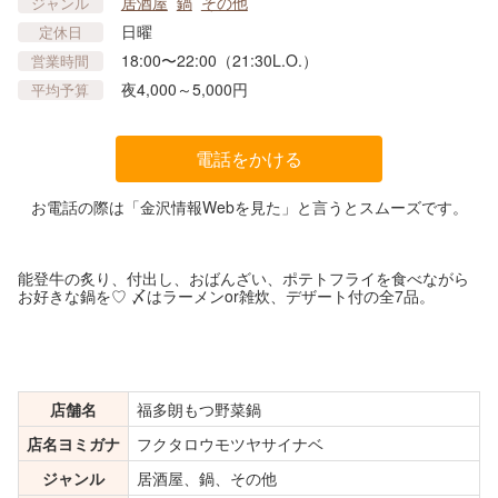
居酒屋
鍋
その他
ジャンル
日曜
定休日
18:00〜22:00（21:30L.O.）
営業時間
夜4,000～5,000円
平均予算
電話をかける
お電話の際は「金沢情報Webを見た」と言うとスムーズです。
能登牛の炙り、付出し、おばんざい、ポテトフライを食べながら
お好きな鍋を♡ 〆はラーメンor雑炊、デザート付の全7品。
店舗名
福多朗もつ野菜鍋
店名ヨミガナ
フクタロウモツヤサイナベ
ジャンル
居酒屋、鍋、その他