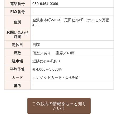
電話番号
080-9464-0369
FAX番号
-
金沢市本町2-374 疋田ビル2F（ホルモン万福
住所
2F）
お問い合わせ
-
時間
定休日
日曜
席数
個室／あり 座席／40席
駐車場
近隣に有料Pあり
平均予算
夜4,000～5,000円
カード
クレジットカード・QR決済
備考
-
このお店の情報をもっと知り
たい！