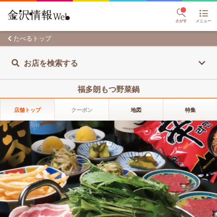
さがす
メニュー
たべるトップ
お店を検索する
福多朗もつ野菜鍋
店舗トップ
クーポン
地図
特集