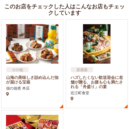
このお店をチェックした人はこんなお店もチェッ
クしています
その他
居酒屋
和食・寿司（すし）
山海の美味しさ詰め込んだ佃
ハズしたくない歓送迎会に老
が届ける宝箱
舗が贈る、お腹も心も満たさ
れる「舟盛り」の宴
佃の佃煮 本店
近江町食堂