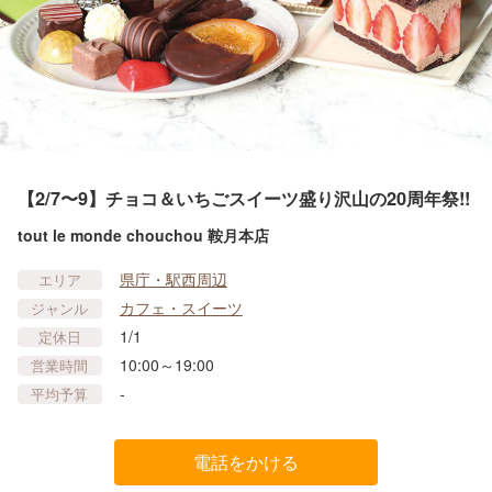
【2/7〜9】チョコ＆いちごスイーツ盛り沢山の20周年祭!!
tout le monde chouchou 鞍月本店
県庁・駅西周辺
エリア
カフェ・スイーツ
ジャンル
1/1
定休日
10:00～19:00
営業時間
-
平均予算
電話をかける