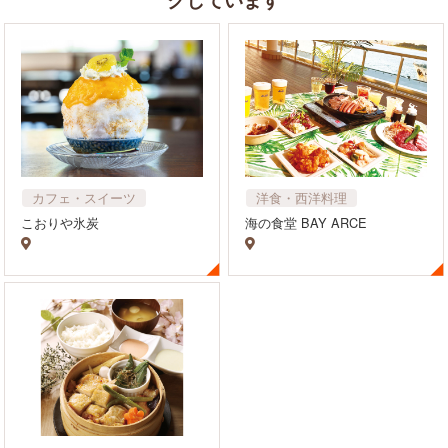
カフェ・スイーツ
洋食・西洋料理
飲食店
カフェ・スイーツ
こおりや氷炭
海の食堂 BAY ARCE
飲食店
イタリアン・フレンチ・ビ
ストロ