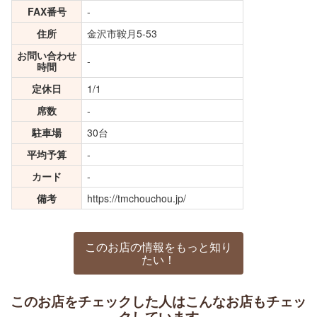
FAX番号
-
住所
金沢市鞍月5-53
お問い合わせ
-
時間
定休日
1/1
席数
-
駐車場
30台
平均予算
-
カード
-
備考
https://tmchouchou.jp/
このお店の情報をもっと知り
たい！
このお店をチェックした人はこんなお店もチェッ
クしています