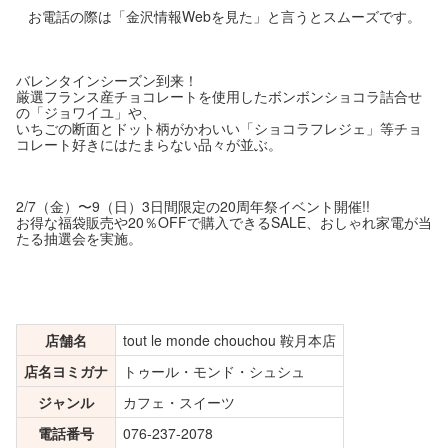
お電話の際は「金沢情報Webを見た」と言うとスムーズです。
バレンタインシーズン到来！
厳選フランス産チョコレートを使用したボンボンショコラ詰合せ
の「ジョワイユ」や、
いちごの断面とドット柄がかわいい「ショコラフレジェ」等チョ
コレート好きにはたまらない品々が並ぶ。
2/7（金）〜9（日）3日間限定の20周年祭イベント開催!!
お得な福袋販売や20％OFFで購入できるSALE、おしゃれ家電が当
たる抽選会を実施。
店舗名
tout le monde chouchou 鞍月本店
店名ヨミガナ
トゥール・モンド・シュシュ
ジャンル
カフェ・スイーツ
電話番号
076-237-2078