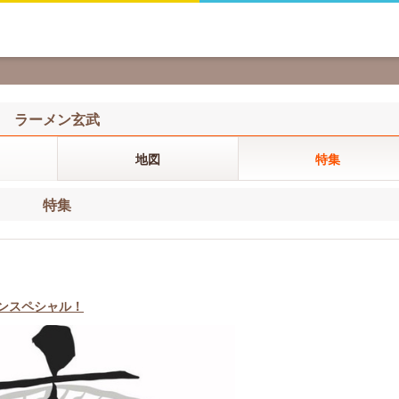
ラーメン玄武
地図
特集
特集
ポンスペシャル！