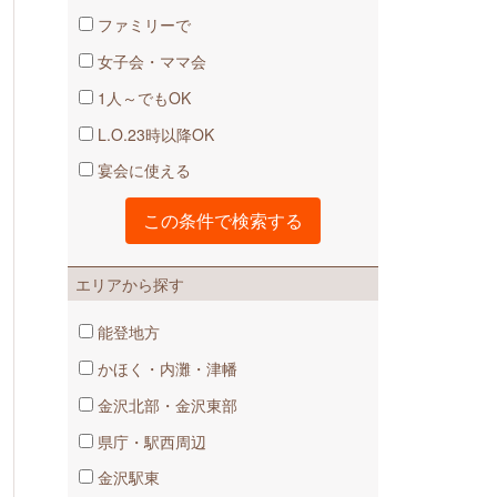
ファミリーで
女子会・ママ会
1人～でもOK
L.O.23時以降OK
宴会に使える
エリアから探す
能登地方
かほく・内灘・津幡
金沢北部・金沢東部
県庁・駅西周辺
金沢駅東