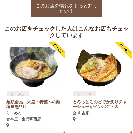
このお店の情報をもっと知り
たい！
このお店をチェックした人はこんなお店もチェッ
クしています
ラーメン
ラーメン
麺類全品、大盛・特盛への麺
とろっとろのどでか炙りチャ
増量無料!!
ーシューがインパクト大
らーめん
金澤 吉宗
岩本屋 金沢駅西店