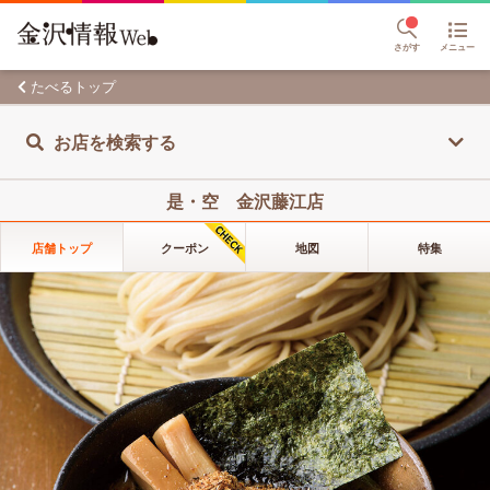
さがす
メニュー
たべるトップ
お店を検索する
是・空 金沢藤江店
店舗トップ
クーポン
地図
特集