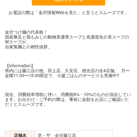
お電話の際は「金沢情報Webを見た」と言うとスムーズです。
金沢つけ麺の代表格！
国産豚足と鶏もみじの動物系濃厚スープと高濃度魚介系スープの
Wスープが、
自家製麺との相性抜群。
【information】
県内には藤江店の他、田上店、久安店、徳光店の全4店舗。 月〜
金曜11:00〜15:00限定で、小盛ごはんのサービスも実施中!!
現在、消費税率増税に伴い、消費税8%・10%のものが混在してい
ます。お出かけ・ご予約の際は、事前に金額をお店にご確認いた
だくとスムーズです。
店舗名
是・空 金沢藤江店