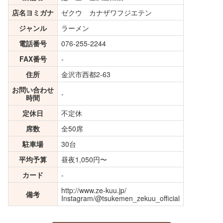
店名ヨミガナ
ゼクウ カナザワフジエテン
ジャンル
ラーメン
電話番号
076-255-2244
FAX番号
-
住所
金沢市西都2-63
お問い合わせ
-
時間
定休日
不定休
席数
全50席
駐車場
30台
平均予算
昼夜1,050円〜
カード
-
http://www.ze-kuu.jp/
備考
Instagram/@tsukemen_zekuu_official