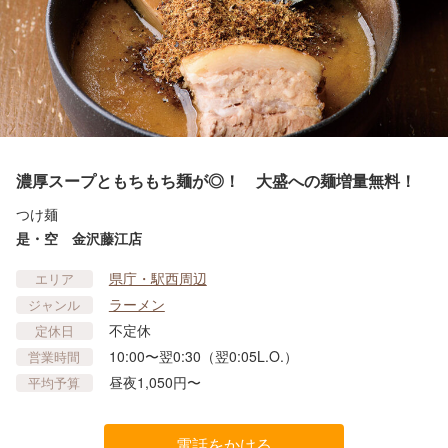
濃厚スープともちもち麺が◎！ 大盛への麺増量無料！
つけ麺
是・空 金沢藤江店
県庁・駅西周辺
エリア
ラーメン
ジャンル
不定休
定休日
10:00〜翌0:30（翌0:05L.O.）
営業時間
昼夜1,050円〜
平均予算
電話をかける