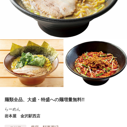
麺類全品、大盛・特盛への麺増量無料!!
らーめん
岩本屋 金沢駅西店
県庁・駅西周辺