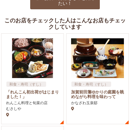
たい！
このお店をチェックした人はこんなお店もチェッ
クしています
和食・寿司（すし）
和食・寿司（すし）
飲食店
ブライダル
「れんこん初出荷がはじまり
加賀前田藩ゆかりの庭園を眺
ました！」
めながら料理を味わって
れんこん料理と旬菜の店
かなざわ玉泉邸
むさしや