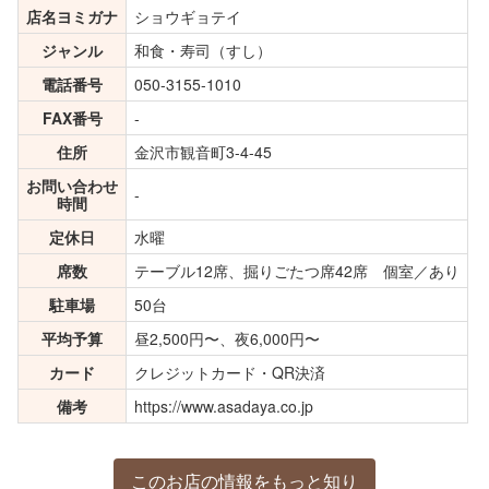
店名ヨミガナ
ショウギョテイ
ジャンル
和食・寿司（すし）
電話番号
050-3155-1010
FAX番号
-
住所
金沢市観音町3-4-45
お問い合わせ
-
時間
定休日
水曜
席数
テーブル12席、掘りごたつ席42席 個室／あり
駐車場
50台
平均予算
昼2,500円〜、夜6,000円〜
カード
クレジットカード・QR決済
備考
https://www.asadaya.co.jp
このお店の情報をもっと知り