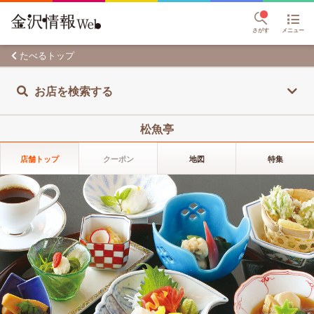
さがす
メニュー
たべるトップ
お店を検索する
松魚亭
店舗トップ
クーポン
地図
特集