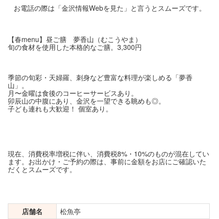
お電話の際は「金沢情報Webを見た」と言うとスムーズです。
【春menu】昼ご膳 夢香山（むこうやま）
旬の食材を使用した本格的なご膳。3,300円
季節の旬彩・天婦羅、刺身など豊富な料理が楽しめる「夢香
山」。
月〜金曜は食後のコーヒーサービスあり。
卯辰山の中腹にあり、金沢を一望できる眺めも◎。
子ども連れも大歓迎！ 個室あり。
現在、消費税率増税に伴い、消費税8%・10%のものが混在してい
ます。お出かけ・ご予約の際は、事前に金額をお店にご確認いた
だくとスムーズです。
店舗名
松魚亭