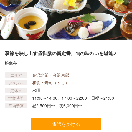
季節を映し出す昼御膳の新定番。旬の味わいを堪能♪
松魚亭
金沢北部・金沢東部
エリア
和食・寿司（すし）
ジャンル
水曜
定休日
11:30～14:00、17:00～22:00（日祝～21:30）
営業時間
昼2,500円〜、夜6,000円〜
平均予算
電話をかける