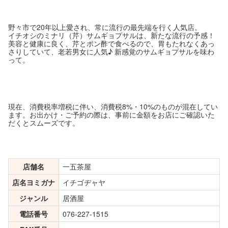
野々市で20年以上愛され、常に流行の最先端を行く人気店。
イチオシのミナリ（芹）サムギョプサルは、新たな流行の予感！
美容と健康に良く、芹とポン酢で食べるので、胃もたれなくあっ
さりしていて、老若男女に人気♪ 新感覚のサムギョプサルを味わ
って。
現在、消費税率増税に伴い、消費税8%・10%のものが混在してい
ます。お出かけ・ご予約の際は、事前に金額をお店にご確認いた
だくとスムーズです。
店舗名
一五茶屋
店名ヨミガナ
イチゴヂャヤ
ジャンル
居酒屋
電話番号
076-227-1515