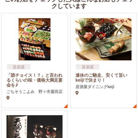
クしています
居酒屋
居酒屋
和食・寿司（すし）
バー・バル・ダイニングバ
「誰チョイス！？」と言われ
連休のご馳走、安くて旨い
ー
るくらいの味・価格大満足宴
keijiで決まり！
飲食店
会を♪
居酒屋ダイニングkeiji
ごちそうこよみ 野々市粟田店