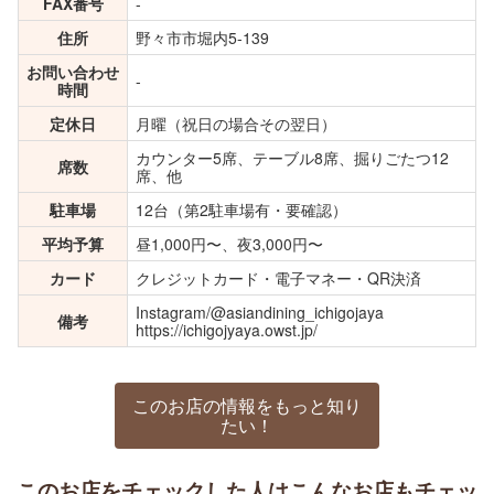
FAX番号
-
住所
野々市市堀内5-139
お問い合わせ
-
時間
定休日
月曜（祝日の場合その翌日）
カウンター5席、テーブル8席、掘りごたつ12
席数
席、他
駐車場
12台（第2駐車場有・要確認）
平均予算
昼1,000円〜、夜3,000円〜
カード
クレジットカード・電子マネー・QR決済
Instagram/@asiandining_ichigojaya
備考
https://ichigojyaya.owst.jp/
このお店の情報をもっと知り
たい！
このお店をチェックした人はこんなお店もチェッ