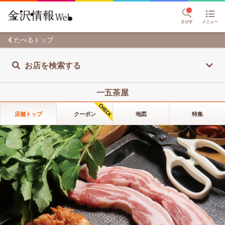
さがす
メニュー
たべるトップ
お店を検索する
一五茶屋
店舗トップ
クーポン
地図
特集