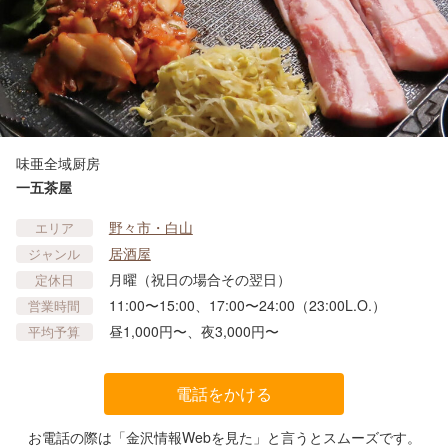
味亜全域厨房
一五茶屋
野々市・白山
エリア
居酒屋
ジャンル
月曜（祝日の場合その翌日）
定休日
11:00〜15:00、17:00〜24:00（23:00L.O.）
営業時間
昼1,000円〜、夜3,000円〜
平均予算
電話をかける
お電話の際は「金沢情報Webを見た」と言うとスムーズです。