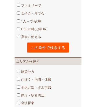
ファミリーで
女子会・ママ会
1人～でもOK
L.O.23時以降OK
宴会に使える
エリアから探す
能登地方
かほく・内灘・津幡
金沢北部・金沢東部
県庁・駅西周辺
金沢駅東