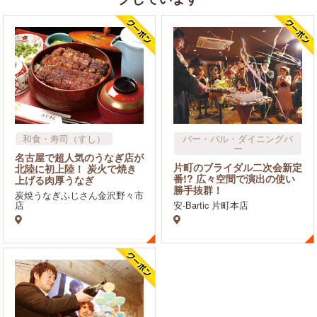
和食・寿司（すし）
バー・バル・ダイニングバ
ー
名古屋で超人気のうなぎ店が
2次会の飲食店
片町のブライダル二次会新定
北陸に初上陸！ 炭火で焼き
番!? 広々空間で演出の使い
上げる肉厚うなぎ
勝手抜群！
炭焼うなぎふじさん金沢野々市
店
安-Bartic 片町本店