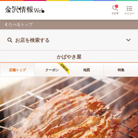
さがす
メニュー
たべるトップ
お店を検索する
かばやき屋
店舗トップ
クーポン
地図
特集