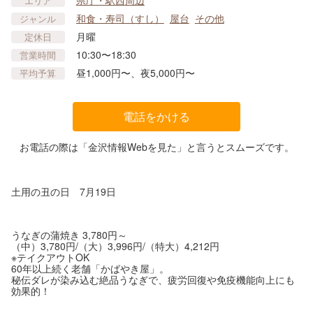
エリア
和食・寿司（すし）
屋台
その他
ジャンル
月曜
定休日
10:30〜18:30
営業時間
昼1,000円〜、夜5,000円〜
平均予算
電話をかける
お電話の際は「金沢情報Webを見た」と言うとスムーズです。
土用の丑の日 7月19日
うなぎの蒲焼き 3,780円～
（中）3,780円/（大）3,996円/（特大）4,212円
※テイクアウトOK
60年以上続く老舗「かばやき屋」。
秘伝ダレが染み込む絶品うなぎで、疲労回復や免疫機能向上にも
効果的！